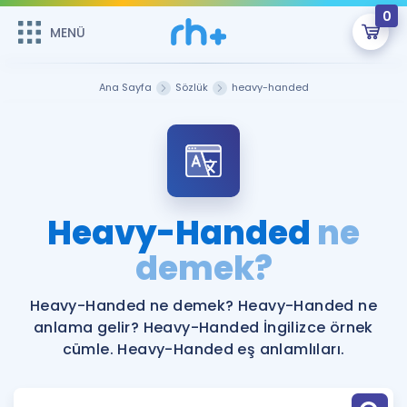
0
MENÜ
MENÜ
Üye Girişi
Ana Sayfa
Sözlük
heavy-handed
Online Dersler
Sepetin Şu An Boş.
Çalışma Paketleri
Remzi Hoca ile seni sınava hazırlayacak onlarca eğitim seni
bekliyor!
Kitaplar ve Kaynaklar
GİRİŞ YAP
Heavy-Handed
ne
Katılımcı Görüşleri
demek?
Şifremi Hatırlamıyorum
ÜYE DEĞİLİM
Faydalı Araçlar
Heavy-Handed ne demek? Heavy-Handed ne
anlama gelir? Heavy-Handed İngilizce örnek
Ücretsiz Kaynaklar
Blog
İngilizce Gramer
cümle. Heavy-Handed eş anlamlıları.
Hakkımızda
Kariyer
Sözlük
Soru & Cevap
İletişim