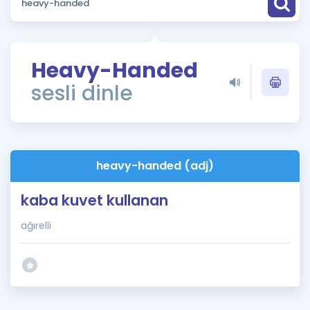
Puan Hesaplama
Rehberlik Aracı
Heavy-Handed
ÖSYM Sınav Takvimi
sesli dinle
Kampanyalar
Blog
heavy-handed (adj)
İngilizce Gramer
kaba kuvet kullanan
ağırelli