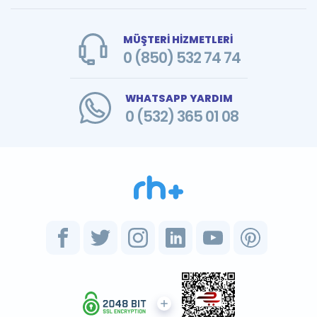
MÜŞTERİ HİZMETLERİ
0 (850) 532 74 74
WHATSAPP YARDIM
0 (532) 365 01 08