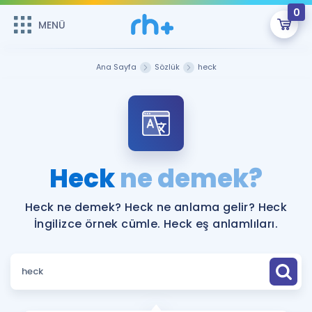
0
MENÜ
MENÜ
Üye Girişi
Ana Sayfa
Sözlük
heck
Online Dersler
Sepetin Şu An Boş.
Çalışma Paketleri
Remzi Hoca ile seni sınava hazırlayacak onlarca eğitim seni
bekliyor!
Kitaplar ve Kaynaklar
GİRİŞ YAP
Heck
ne demek?
Katılımcı Görüşleri
Şifremi Hatırlamıyorum
Heck ne demek? Heck ne anlama gelir? Heck
İngilizce örnek cümle. Heck eş anlamlıları.
ÜYE DEĞİLİM
Faydalı Araçlar
Ücretsiz Kaynaklar
Blog
İngilizce Gramer
Hakkımızda
Kariyer
Sözlük
Soru & Cevap
İletişim