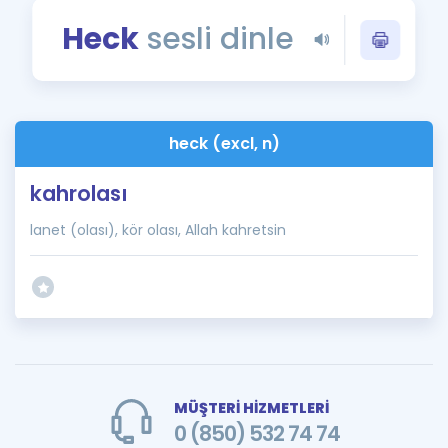
Puan Hesaplama
Heck
sesli dinle
Rehberlik Aracı
ÖSYM Sınav Takvimi
heck (excl, n)
Kampanyalar
kahrolası
Blog
lanet (olası), kör olası, Allah kahretsin
İngilizce Gramer
MÜŞTERİ HİZMETLERİ
0 (850) 532 74 74