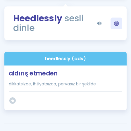
Puan Hesaplama
Heedlessly
sesli
Rehberlik Aracı
dinle
ÖSYM Sınav Takvimi
Kampanyalar
Blog
heedlessly (adv)
İngilizce Gramer
aldırış etmeden
dikkatsizce, ihtiyatsızca, pervasız bir şekilde