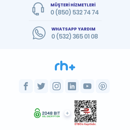
MÜŞTERİ HİZMETLERİ
0 (850) 532 74 74
WHATSAPP YARDIM
0 (532) 365 01 08