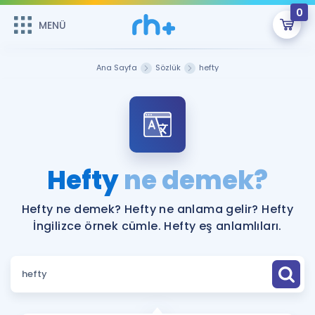
0
MENÜ
MENÜ
Üye Girişi
Ana Sayfa
Sözlük
hefty
Online Dersler
Sepetin Şu An Boş.
Çalışma Paketleri
Remzi Hoca ile seni sınava hazırlayacak onlarca eğitim seni
bekliyor!
Kitaplar ve Kaynaklar
GİRİŞ YAP
Hefty
ne demek?
Katılımcı Görüşleri
Şifremi Hatırlamıyorum
Hefty ne demek? Hefty ne anlama gelir? Hefty
İngilizce örnek cümle. Hefty eş anlamlıları.
ÜYE DEĞİLİM
Faydalı Araçlar
Ücretsiz Kaynaklar
Blog
İngilizce Gramer
Hakkımızda
Kariyer
Sözlük
Soru & Cevap
İletişim