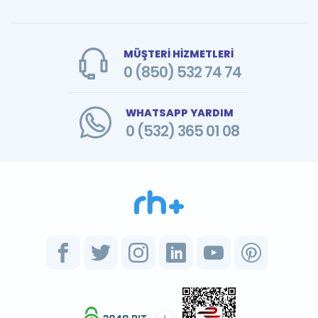
MÜŞTERİ HİZMETLERİ
0 (850) 532 74 74
WHATSAPP YARDIM
0 (532) 365 01 08