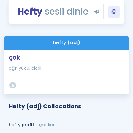
Puan Hesaplama
Hefty
sesli dinle
Rehberlik Aracı
ÖSYM Sınav Takvimi
hefty (adj)
Kampanyalar
çok
Blog
ağır, yüklü, ciddi
İngilizce Gramer
Hefty (adj) Collocations
hefty profit :
çok kar