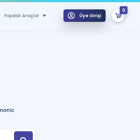
0
Faydalı Araçlar
Üye Girişi
klar
n Ücretsiz Kaynaklar
 için Özel Sözlük
Sepetin Şu An Boş.
ma
uan Hesaplama Aracı
i Hoca ile seni sınava hazırlayacak onlarca eğitim seni bekliyor!
Şifremi Hatırlamıyorum
GİRİŞ YAP
monic
azırlananlar için Öneriler
kvimi
ÜYE DEĞİLİM
arı Tek Takvimde