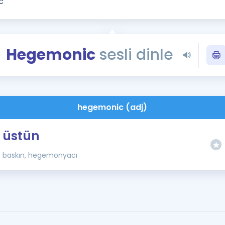
Kampanyalar
Eğitim ve Kitaplar
Blog
Hegemonic
sesli dinle
YDS - YÖKDİL Tüm S
İngilizce Gram
İngilizce Gramer
hegemonic (adj)
üstün
baskın, hegemonyacı