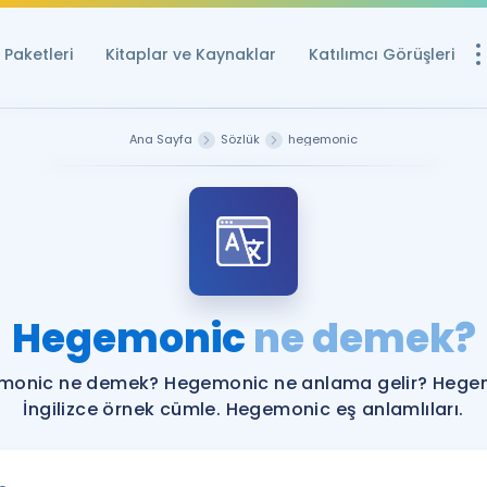
Paketleri
Kitaplar ve Kaynaklar
Katılımcı Görüşleri
Ücretsiz Kayna
Ana Sayfa
Sözlük
hegemonic
YDS ve YÖKDİL içi
Sözlük
İngilizce Sınavları
Puan Hesapla
Hegemonic
ne demek?
YDS ve YÖKDİL P
Remz
Rehberlik Aracı
monic ne demek? Hegemonic ne anlama gelir? Hege
YDS ve YÖKDİL'e H
İngilizce örnek cümle. Hegemonic eş anlamlıları.
ÖSYM Sınav Ta
Tüm ÖSYM Sınavl