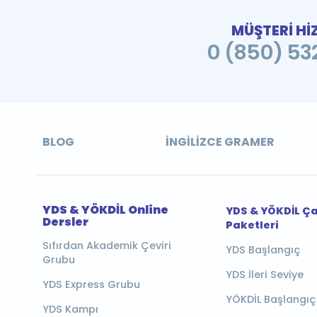
MÜŞTERİ Hİ
0 (850) 532
BLOG
İNGILIZCE GRAMER
YDS & YÖKDİL Online
YDS & YÖKDİL Ç
Dersler
Paketleri
Sıfırdan Akademik Çeviri
YDS Başlangıç
Grubu
YDS İleri Seviye
YDS Express Grubu
YÖKDİL Başlangıç
YDS Kampı