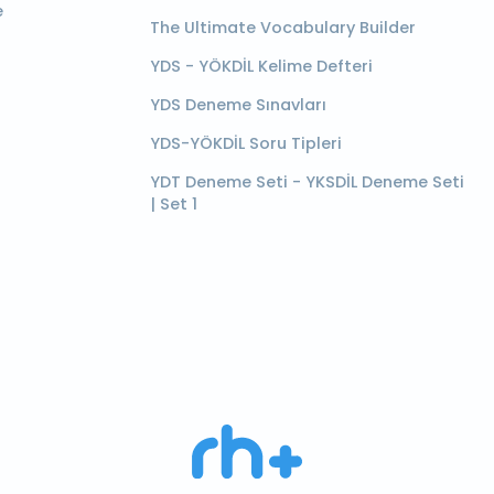
e
The Ultimate Vocabulary Builder
YDS - YÖKDİL Kelime Defteri
YDS Deneme Sınavları
YDS-YÖKDİL Soru Tipleri
YDT Deneme Seti - YKSDİL Deneme Seti
| Set 1