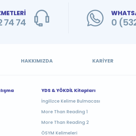
ZMETLERİ
WHATSA
 74 74
0 (53
HAKKIMIZDA
KARIYER
alışma
YDS & YÖKDİL Kitapları
İngilizce Kelime Bulmacası
More Than Reading 1
More Than Reading 2
ÖSYM Kelimeleri