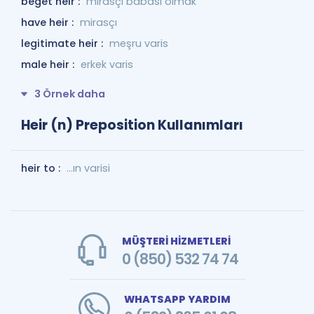
beget heir :
mirasçı babası olmak
have heir :
mirasçı
legitimate heir :
meşru varis
male heir :
erkek varis
3 Örnek daha
Heir (n) Preposition Kullanımları
heir to :
...ın varisi
MÜŞTERİ HİZMETLERİ
0 (850) 532 74 74
WHATSAPP YARDIM