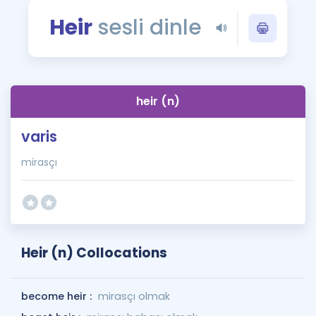
Puan Hesaplama
Heir
sesli dinle
Rehberlik Aracı
ÖSYM Sınav Takvimi
heir (n)
Kampanyalar
varis
Blog
mirasçı
İngilizce Gramer
Heir (n) Collocations
become heir :
mirasçı olmak