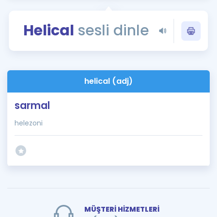
Puan Hesaplama
Helical
sesli dinle
Rehberlik Aracı
ÖSYM Sınav Takvimi
Kampanyalar
helical (adj)
Blog
sarmal
İngilizce Gramer
helezoni
MÜŞTERİ HİZMETLERİ