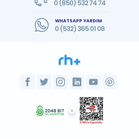
0 (850) 532 74 74
WHATSAPP YARDIM
0 (532) 365 01 08