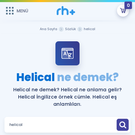
0
MENÜ
MENÜ
Üye Girişi
Ana Sayfa
Sözlük
helical
Online Dersler
Sepetin Şu An Boş.
Çalışma Paketleri
Remzi Hoca ile seni sınava hazırlayacak onlarca eğitim seni
bekliyor!
Kitaplar ve Kaynaklar
GİRİŞ YAP
Helical
ne demek?
Katılımcı Görüşleri
Şifremi Hatırlamıyorum
Helical ne demek? Helical ne anlama gelir?
Helical İngilizce örnek cümle. Helical eş
ÜYE DEĞİLİM
Faydalı Araçlar
anlamlıları.
Ücretsiz Kaynaklar
Blog
İngilizce Gramer
Hakkımızda
Kariyer
Sözlük
Soru & Cevap
İletişim