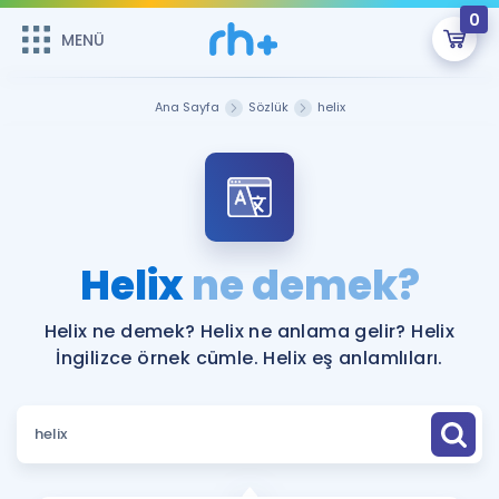
0
MENÜ
MENÜ
Üye Girişi
Ana Sayfa
Sözlük
helix
Online Dersler
Sepetin Şu An Boş.
Çalışma Paketleri
Remzi Hoca ile seni sınava hazırlayacak onlarca eğitim seni
bekliyor!
Kitaplar ve Kaynaklar
GİRİŞ YAP
Helix
ne demek?
Katılımcı Görüşleri
Şifremi Hatırlamıyorum
Helix ne demek? Helix ne anlama gelir? Helix
İngilizce örnek cümle. Helix eş anlamlıları.
ÜYE DEĞİLİM
Faydalı Araçlar
Ücretsiz Kaynaklar
Blog
İngilizce Gramer
Hakkımızda
Kariyer
Sözlük
Soru & Cevap
İletişim