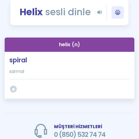
Puan Hesaplama
Helix
sesli dinle
Rehberlik Aracı
ÖSYM Sınav Takvimi
helix (n)
Kampanyalar
spiral
Blog
sarmal
İngilizce Gramer
MÜŞTERİ HİZMETLERİ
0 (850) 532 74 74