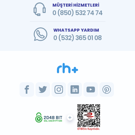
MÜŞTERİ HİZMETLERİ
0 (850) 532 74 74
WHATSAPP YARDIM
0 (532) 365 01 08