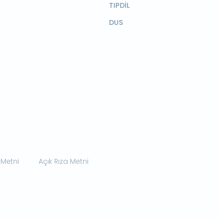
TIPDİL
DUS
 Metni
Açık Rıza Metni