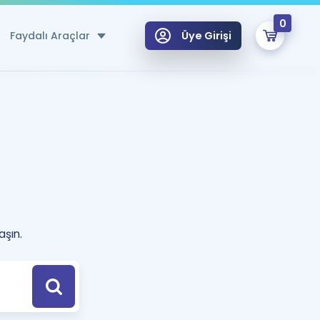
0
Faydalı Araçlar
Üye Girişi
klar
n Ücretsiz Kaynaklar
 için Özel Sözlük
Sepetin Şu An Boş.
ma
uan Hesaplama Aracı
i Hoca ile seni sınava hazırlayacak onlarca eğitim seni bekliyor!
aşın.
Şifremi Hatırlamıyorum
GİRİŞ YAP
azırlananlar için Öneriler
kvimi
ÜYE DEĞİLİM
arı Tek Takvimde