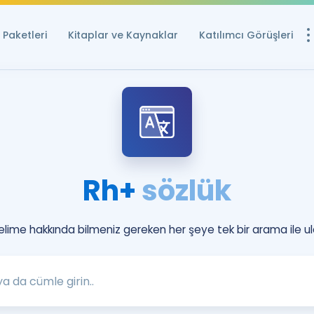
Paketleri
Kitaplar ve Kaynaklar
Katılımcı Görüşleri
Ücretsiz Kayna
YDS ve YÖKDİL içi
Sözlük
İngilizce Sınavları
Rh+
sözlük
Puan Hesapla
YDS ve YÖKDİL P
Remz
kelime hakkında bilmeniz gereken her şeye tek bir arama ile ul
Rehberlik Aracı
YDS ve YÖKDİL'e H
ÖSYM Sınav Ta
Tüm ÖSYM Sınavl