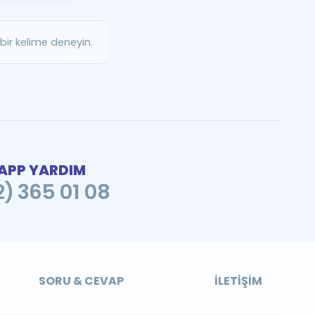
a Özel Fırsatlar
ir kelime deneyin.
ınavlarla İlgili Haberler
er
 ve Konu Anlatımı
PP YARDIM
2) 365 01 08
SORU & CEVAP
İLETIŞIM