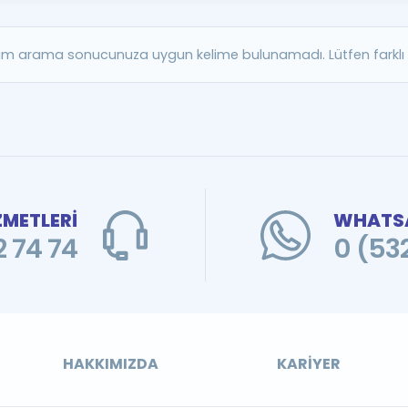
Kampanyalar
Eğitim ve Kitaplar
m arama sonucunuza uygun kelime bulunamadı. Lütfen farklı b
Blog
YDS - YÖKDİL Tüm S
İngilizce Gram
İngilizce Gramer
ZMETLERİ
WHATSA
 74 74
0 (53
HAKKIMIZDA
KARIYER