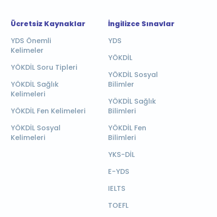
Ücretsiz Kaynaklar
İngilizce Sınavlar
YDS Önemli
YDS
Kelimeler
YÖKDİL
YÖKDİL Soru Tipleri
YÖKDİL Sosyal
YÖKDİL Sağlık
Bilimler
Kelimeleri
YÖKDİL Sağlık
YÖKDİL Fen Kelimeleri
Bilimleri
YÖKDİL Sosyal
YÖKDİL Fen
Kelimeleri
Bilimleri
YKS-DİL
E-YDS
IELTS
TOEFL