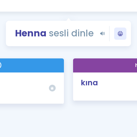
Kampanyalar
Eğitim ve Kitaplar
Blog
Henna
sesli dinle
YDS - YÖKDİL Tüm S
İngilizce Gram
İngilizce Gramer
)
kına