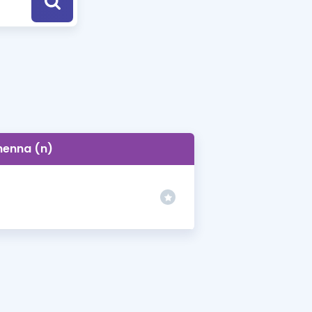
a Özel Fırsatlar
ınavlarla İlgili Haberler
er
 ve Konu Anlatımı
henna (n)