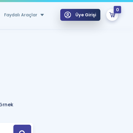
0
Faydalı Araçlar
Üye Girişi
klar
n Ücretsiz Kaynaklar
 için Özel Sözlük
Sepetin Şu An Boş.
ma
uan Hesaplama Aracı
i Hoca ile seni sınava hazırlayacak onlarca eğitim seni bekliyor!
Şifremi Hatırlamıyorum
GİRİŞ YAP
 örnek
azırlananlar için Öneriler
kvimi
ÜYE DEĞİLİM
arı Tek Takvimde