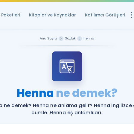
Paketleri
Kitaplar ve Kaynaklar
Katılımcı Görüşleri
Ücretsiz Kayna
Ana Sayfa
Sözlük
henna
YDS ve YÖKDİL içi
Sözlük
İngilizce Sınavları
Puan Hesapla
Henna
ne demek?
YDS ve YÖKDİL P
Remz
Rehberlik Aracı
 ne demek? Henna ne anlama gelir? Henna İngilizce
YDS ve YÖKDİL'e H
cümle. Henna eş anlamlıları.
ÖSYM Sınav Ta
Tüm ÖSYM Sınavl