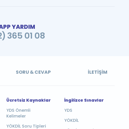
PP YARDIM
2) 365 01 08
SORU & CEVAP
İLETIŞIM
Ücretsiz Kaynaklar
İngilizce Sınavlar
YDS Önemli
YDS
Kelimeler
YÖKDİL
YÖKDİL Soru Tipleri