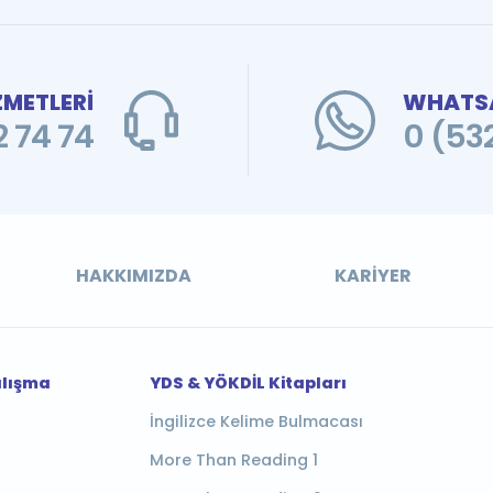
ZMETLERİ
WHATSA
 74 74
0 (53
HAKKIMIZDA
KARIYER
alışma
YDS & YÖKDİL Kitapları
İngilizce Kelime Bulmacası
More Than Reading 1