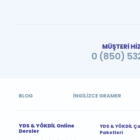
MÜŞTERİ Hİ
0 (850) 532
BLOG
İNGILIZCE GRAMER
YDS & YÖKDİL Online
YDS & YÖKDİL Ç
Dersler
Paketleri