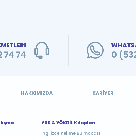
ZMETLERİ
WHATSA
 74 74
0 (53
HAKKIMIZDA
KARIYER
alışma
YDS & YÖKDİL Kitapları
İngilizce Kelime Bulmacası