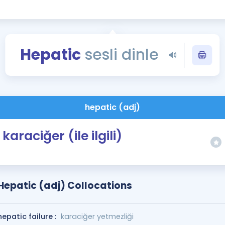
Kampanyalar
Eğitim ve Kitaplar
Blog
Hepatic
sesli dinle
YDS - YÖKDİL Tüm S
İngilizce Gram
İngilizce Gramer
hepatic (adj)
karaciğer (ile ilgili)
Hepatic (adj) Collocations
hepatic failure :
karaciğer yetmezliği