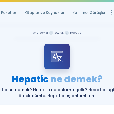
Paketleri
Kitaplar ve Kaynaklar
Katılımcı Görüşleri
Ücretsiz Kayna
Ana Sayfa
Sözlük
hepatic
YDS ve YÖKDİL içi
Sözlük
İngilizce Sınavları
Puan Hesapla
Hepatic
ne demek?
YDS ve YÖKDİL P
Remz
Rehberlik Aracı
tic ne demek? Hepatic ne anlama gelir? Hepatic İngi
YDS ve YÖKDİL'e H
örnek cümle. Hepatic eş anlamlıları.
ÖSYM Sınav Ta
Tüm ÖSYM Sınavl