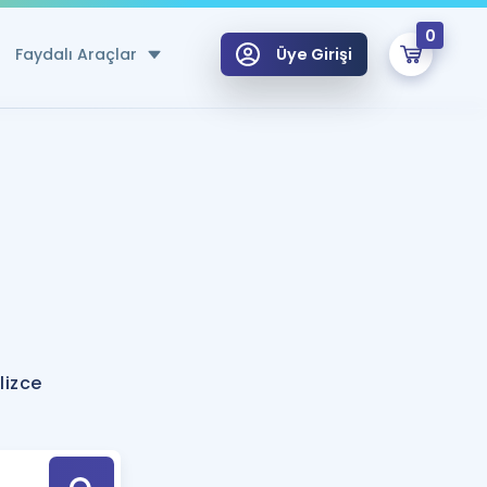
0
Faydalı Araçlar
Üye Girişi
klar
n Ücretsiz Kaynaklar
 için Özel Sözlük
Sepetin Şu An Boş.
ma
uan Hesaplama Aracı
i Hoca ile seni sınava hazırlayacak onlarca eğitim seni bekliyor!
Şifremi Hatırlamıyorum
GİRİŞ YAP
lizce
azırlananlar için Öneriler
kvimi
ÜYE DEĞİLİM
arı Tek Takvimde