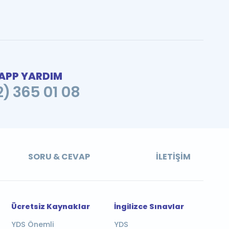
PP YARDIM
2) 365 01 08
SORU & CEVAP
İLETIŞIM
Ücretsiz Kaynaklar
İngilizce Sınavlar
YDS Önemli
YDS