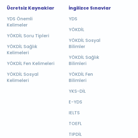
Ücretsiz Kaynaklar
İngilizce Sınavlar
YDS Önemli
YDS
Kelimeler
YÖKDİL
YÖKDİL Soru Tipleri
YÖKDİL Sosyal
YÖKDİL Sağlık
Bilimler
Kelimeleri
YÖKDİL Sağlık
YÖKDİL Fen Kelimeleri
Bilimleri
YÖKDİL Sosyal
YÖKDİL Fen
Kelimeleri
Bilimleri
YKS-DİL
E-YDS
IELTS
TOEFL
TIPDİL