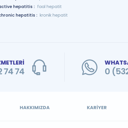
active hepatitis :
faal hepatit
chronic hepatitis :
kronik hepatit
ZMETLERİ
WHATSA
 74 74
0 (53
HAKKIMIZDA
KARIYER