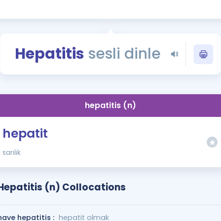
Kampanyalar
Eğitim ve Kitaplar
Blog
Hepatitis
sesli dinle
YDS - YÖKDİL Tüm S
İngilizce Gram
İngilizce Gramer
hepatitis (n)
hepatit
sarılık
Hepatitis (n) Collocations
have hepatitis :
hepatit olmak