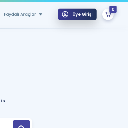
0
Faydalı Araçlar
Üye Girişi
klar
n Ücretsiz Kaynaklar
 için Özel Sözlük
Sepetin Şu An Boş.
ma
uan Hesaplama Aracı
i Hoca ile seni sınava hazırlayacak onlarca eğitim seni bekliyor!
Şifremi Hatırlamıyorum
GİRİŞ YAP
tis
azırlananlar için Öneriler
kvimi
ÜYE DEĞİLİM
arı Tek Takvimde