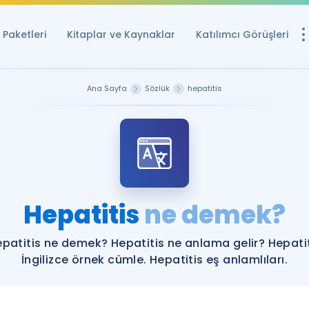
Paketleri
Kitaplar ve Kaynaklar
Katılımcı Görüşleri
Ücretsiz Kayna
Ana Sayfa
Sözlük
hepatitis
YDS ve YÖKDİL içi
Sözlük
İngilizce Sınavları
Puan Hesapla
Hepatitis
ne demek?
YDS ve YÖKDİL P
Remz
Rehberlik Aracı
patitis ne demek? Hepatitis ne anlama gelir? Hepati
YDS ve YÖKDİL'e H
İngilizce örnek cümle. Hepatitis eş anlamlıları.
ÖSYM Sınav Ta
Tüm ÖSYM Sınavl