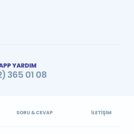
PP YARDIM
2) 365 01 08
SORU & CEVAP
İLETIŞIM