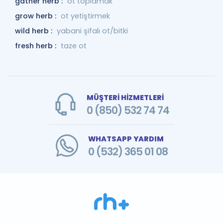
gather herb :
ot toplamak
grow herb :
ot yetiştirmek
wild herb :
yabani şifalı ot/bitki
fresh herb :
taze ot
MÜŞTERİ HİZMETLERİ
0 (850) 532 74 74
WHATSAPP YARDIM
0 (532) 365 01 08