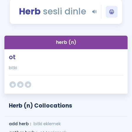
Puan Hesaplama
Herb
sesli dinle
Rehberlik Aracı
ÖSYM Sınav Takvimi
herb (n)
Kampanyalar
ot
Blog
bitki
İngilizce Gramer
Herb (n) Collocations
add herb :
bitki eklemek