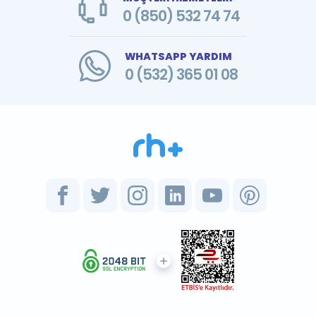
0 (850) 532 74 74
WHATSAPP YARDIM
0 (532) 365 01 08