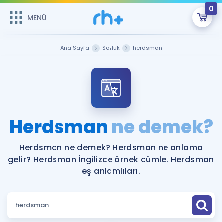
0
MENÜ
MENÜ
Üye Girişi
Ana Sayfa
Sözlük
herdsman
Online Dersler
Sepetin Şu An Boş.
Çalışma Paketleri
Remzi Hoca ile seni sınava hazırlayacak onlarca eğitim seni
bekliyor!
Kitaplar ve Kaynaklar
GİRİŞ YAP
Herdsman
ne demek?
Katılımcı Görüşleri
Şifremi Hatırlamıyorum
Herdsman ne demek? Herdsman ne anlama
gelir? Herdsman İngilizce örnek cümle. Herdsman
ÜYE DEĞİLİM
Faydalı Araçlar
eş anlamlıları.
Ücretsiz Kaynaklar
Blog
İngilizce Gramer
Hakkımızda
Kariyer
Sözlük
Soru & Cevap
İletişim