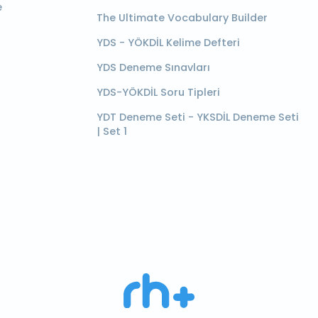
e
The Ultimate Vocabulary Builder
YDS - YÖKDİL Kelime Defteri
YDS Deneme Sınavları
YDS-YÖKDİL Soru Tipleri
YDT Deneme Seti - YKSDİL Deneme Seti
| Set 1