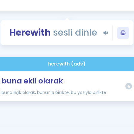
Kampanyalar
Eğitim ve Kitaplar
Blog
Herewith
sesli dinle
YDS - YÖKDİL Tüm S
İngilizce Gram
İngilizce Gramer
herewith (adv)
buna ekli olarak
buna ilişik olarak, bununla birlikte, bu yazıyla birlikte