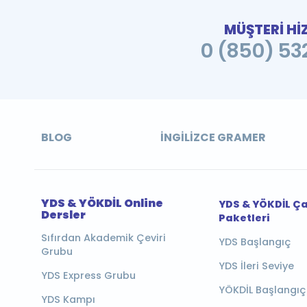
MÜŞTERİ Hİ
0 (850) 532
BLOG
İNGILIZCE GRAMER
YDS & YÖKDİL Online
YDS & YÖKDİL Ç
Dersler
Paketleri
Sıfırdan Akademik Çeviri
YDS Başlangıç
Grubu
YDS İleri Seviye
YDS Express Grubu
YÖKDİL Başlangıç
YDS Kampı