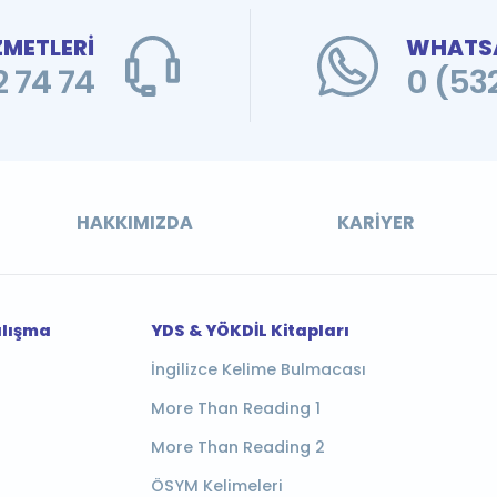
ZMETLERİ
WHATSA
 74 74
0 (53
HAKKIMIZDA
KARIYER
alışma
YDS & YÖKDİL Kitapları
İngilizce Kelime Bulmacası
More Than Reading 1
More Than Reading 2
ÖSYM Kelimeleri