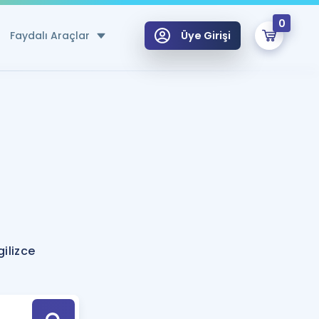
0
Faydalı Araçlar
Üye Girişi
klar
n Ücretsiz Kaynaklar
 için Özel Sözlük
Sepetin Şu An Boş.
ma
uan Hesaplama Aracı
i Hoca ile seni sınava hazırlayacak onlarca eğitim seni bekliyor!
Şifremi Hatırlamıyorum
GİRİŞ YAP
ilizce
azırlananlar için Öneriler
kvimi
ÜYE DEĞİLİM
arı Tek Takvimde