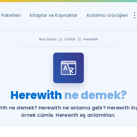
Paketleri
Kitaplar ve Kaynaklar
Katılımcı Görüşleri
Ücretsiz Kayna
Ana Sayfa
Sözlük
herewith
YDS ve YÖKDİL içi
Sözlük
İngilizce Sınavları
Puan Hesapla
Herewith
ne demek?
YDS ve YÖKDİL P
Remz
Rehberlik Aracı
ith ne demek? Herewith ne anlama gelir? Herewith İng
YDS ve YÖKDİL'e H
örnek cümle. Herewith eş anlamlıları.
ÖSYM Sınav Ta
Tüm ÖSYM Sınavl