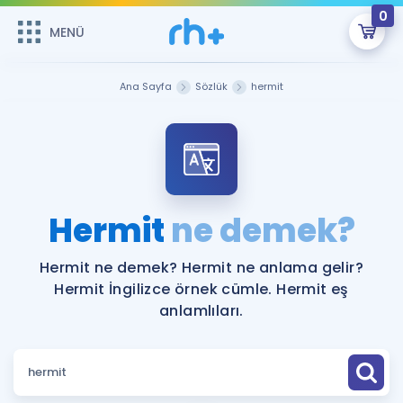
0
MENÜ
MENÜ
Üye Girişi
Ana Sayfa
Sözlük
hermit
Online Dersler
Sepetin Şu An Boş.
Çalışma Paketleri
Remzi Hoca ile seni sınava hazırlayacak onlarca eğitim seni
bekliyor!
Kitaplar ve Kaynaklar
GİRİŞ YAP
Hermit
ne demek?
Katılımcı Görüşleri
Şifremi Hatırlamıyorum
Hermit ne demek? Hermit ne anlama gelir?
Hermit İngilizce örnek cümle. Hermit eş
ÜYE DEĞİLİM
Faydalı Araçlar
anlamlıları.
Ücretsiz Kaynaklar
Blog
İngilizce Gramer
Hakkımızda
Kariyer
Sözlük
Soru & Cevap
İletişim