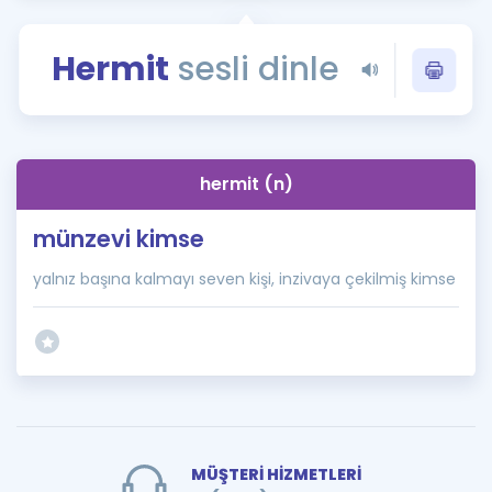
Puan Hesaplama
Hermit
sesli dinle
Rehberlik Aracı
ÖSYM Sınav Takvimi
Kampanyalar
hermit (n)
Blog
münzevi kimse
İngilizce Gramer
yalnız başına kalmayı seven kişi, inzivaya çekilmiş kimse
MÜŞTERİ HİZMETLERİ