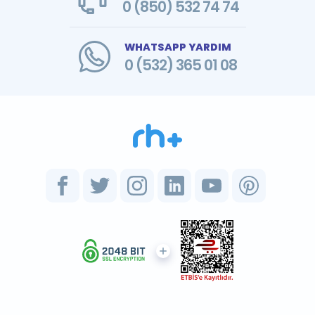
0 (850) 532 74 74
WHATSAPP YARDIM
0 (532) 365 01 08