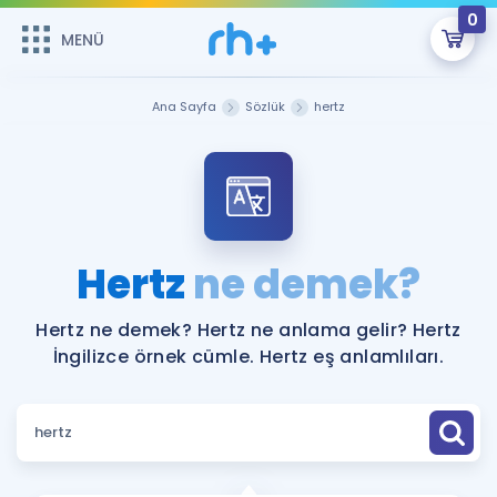
0
MENÜ
MENÜ
Üye Girişi
Ana Sayfa
Sözlük
hertz
Online Dersler
Sepetin Şu An Boş.
Çalışma Paketleri
Remzi Hoca ile seni sınava hazırlayacak onlarca eğitim seni
bekliyor!
Kitaplar ve Kaynaklar
GİRİŞ YAP
Hertz
ne demek?
Katılımcı Görüşleri
Şifremi Hatırlamıyorum
Hertz ne demek? Hertz ne anlama gelir? Hertz
İngilizce örnek cümle. Hertz eş anlamlıları.
ÜYE DEĞİLİM
Faydalı Araçlar
Ücretsiz Kaynaklar
Blog
İngilizce Gramer
Hakkımızda
Kariyer
Sözlük
Soru & Cevap
İletişim