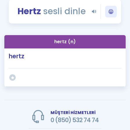
Puan Hesaplama
Hertz
sesli dinle
Rehberlik Aracı
ÖSYM Sınav Takvimi
hertz (n)
Kampanyalar
hertz
Blog
İngilizce Gramer
MÜŞTERİ HİZMETLERİ
0 (850) 532 74 74