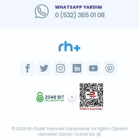
WHATSAPP YARDIM
0 (532) 365 01 08
© 2026 Rh Pozitif Yayıncılık Danışmanlık Ve Eğitim Öğretim
Hizmetleri Sanayi Ticaret Ltd. Şti.