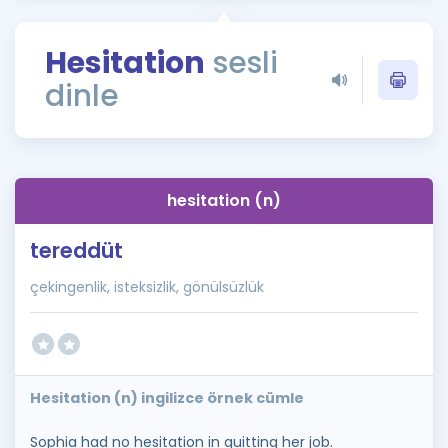
Puan Hesaplama
Hesitation
sesli
Rehberlik Aracı
dinle
ÖSYM Sınav Takvimi
Kampanyalar
Blog
hesitation (n)
İngilizce Gramer
tereddüt
çekingenlik, isteksizlik, gönülsüzlük
Hesitation (n) ingilizce örnek cümle
Sophia had no hesitation in quitting her job.