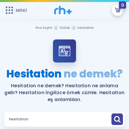
0
MENÜ
MENÜ
Üye Girişi
Ana Sayfa
Sözlük
hesitation
Online Dersler
Sepetin Şu An Boş.
Çalışma Paketleri
Remzi Hoca ile seni sınava hazırlayacak onlarca eğitim seni
bekliyor!
Kitaplar ve Kaynaklar
GİRİŞ YAP
Hesitation
ne demek?
Katılımcı Görüşleri
Şifremi Hatırlamıyorum
Hesitation ne demek? Hesitation ne anlama
gelir? Hesitation İngilizce örnek cümle. Hesitation
ÜYE DEĞİLİM
Faydalı Araçlar
eş anlamlıları.
Ücretsiz Kaynaklar
Blog
İngilizce Gramer
Hakkımızda
Kariyer
Sözlük
Soru & Cevap
İletişim