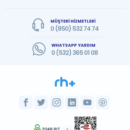
MÜŞTERİ HİZMETLERİ
0 (850) 532 74 74
WHATSAPP YARDIM
0 (532) 365 01 08