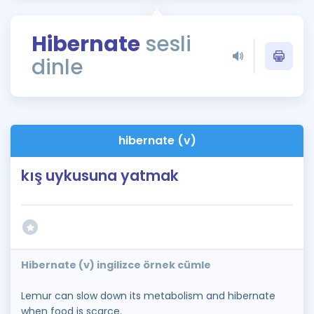
Puan Hesaplama
Hibernate
sesli
Rehberlik Aracı
dinle
ÖSYM Sınav Takvimi
Kampanyalar
Blog
hibernate (v)
İngilizce Gramer
kış uykusuna yatmak
Hibernate (v) ingilizce örnek cümle
Lemur can slow down its metabolism and hibernate
when food is scarce.