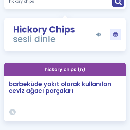
Puan Hesaplama
Rehberlik Aracı
Hickory Chips
ÖSYM Sınav Takvimi
sesli dinle
Kampanyalar
Blog
hickory chips (n)
İngilizce Gramer
barbeküde yakıt olarak kullanılan
ceviz ağacı parçaları