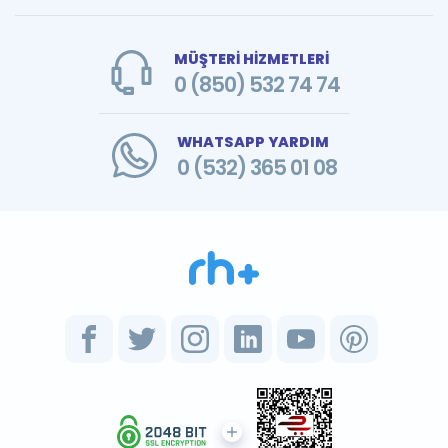
MÜŞTERİ HİZMETLERİ
0 (850) 532 74 74
WHATSAPP YARDIM
0 (532) 365 01 08