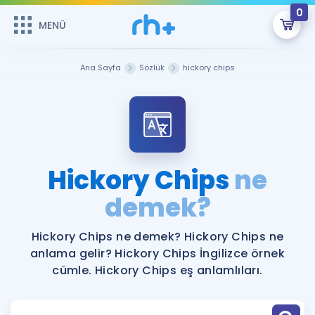
0
MENÜ
MENÜ
Üye Girişi
Ana Sayfa
Sözlük
hickory chips
Online Dersler
Sepetin Şu An Boş.
Çalışma Paketleri
Remzi Hoca ile seni sınava hazırlayacak onlarca eğitim seni
bekliyor!
Kitaplar ve Kaynaklar
GİRİŞ YAP
Hickory Chips
ne
Katılımcı Görüşleri
demek?
Şifremi Hatırlamıyorum
ÜYE DEĞİLİM
Faydalı Araçlar
Hickory Chips ne demek? Hickory Chips ne
anlama gelir? Hickory Chips İngilizce örnek
Ücretsiz Kaynaklar
Blog
İngilizce Gramer
cümle. Hickory Chips eş anlamlıları.
Hakkımızda
Kariyer
Sözlük
Soru & Cevap
İletişim