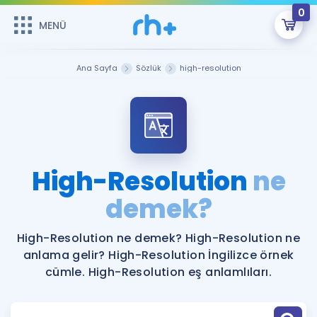
0
MENÜ
MENÜ
Üye Girişi
Ana Sayfa
Sözlük
high-resolution
Online Dersler
Sepetin Şu An Boş.
Çalışma Paketleri
Remzi Hoca ile seni sınava hazırlayacak onlarca eğitim seni
bekliyor!
Kitaplar ve Kaynaklar
GİRİŞ YAP
High-Resolution
ne
Katılımcı Görüşleri
demek?
Şifremi Hatırlamıyorum
ÜYE DEĞİLİM
Faydalı Araçlar
High-Resolution ne demek? High-Resolution ne
anlama gelir? High-Resolution İngilizce örnek
Ücretsiz Kaynaklar
Blog
İngilizce Gramer
cümle. High-Resolution eş anlamlıları.
Hakkımızda
Kariyer
Sözlük
Soru & Cevap
İletişim