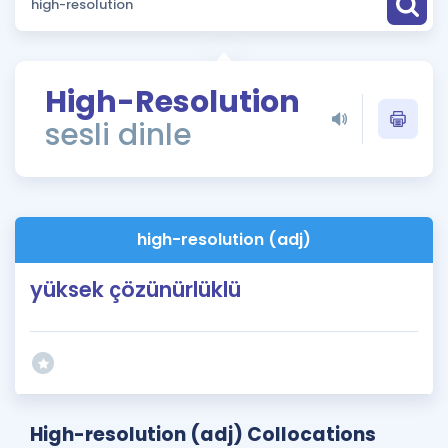
Puan Hesaplama
Rehberlik Aracı
High-Resolution
ÖSYM Sınav Takvimi
sesli dinle
Kampanyalar
Blog
high-resolution (adj)
İngilizce Gramer
yüksek çözünürlüklü
High-resolution (adj) Collocations