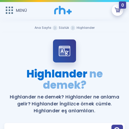
0
MENÜ
MENÜ
Üye Girişi
Ana Sayfa
Sözlük
Highlander
Online Dersler
Sepetin Şu An Boş.
Çalışma Paketleri
Remzi Hoca ile seni sınava hazırlayacak onlarca eğitim seni
bekliyor!
Kitaplar ve Kaynaklar
GİRİŞ YAP
Highlander
ne
Katılımcı Görüşleri
demek?
Şifremi Hatırlamıyorum
ÜYE DEĞİLİM
Faydalı Araçlar
Highlander ne demek? Highlander ne anlama
gelir? Highlander İngilizce örnek cümle.
Ücretsiz Kaynaklar
Blog
İngilizce Gramer
Highlander eş anlamlıları.
Hakkımızda
Kariyer
Sözlük
Soru & Cevap
İletişim