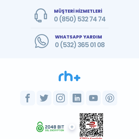
MÜŞTERİ HİZMETLERİ
0 (850) 532 74 74
WHATSAPP YARDIM
0 (532) 365 01 08