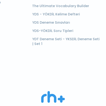
e
The Ultimate Vocabulary Builder
YDS - YÖKDİL Kelime Defteri
YDS Deneme Sınavları
YDS-YÖKDİL Soru Tipleri
YDT Deneme Seti - YKSDİL Deneme Seti
| Set 1