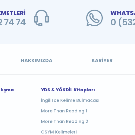
ZMETLERİ
WHATSA
 74 74
0 (53
HAKKIMIZDA
KARIYER
alışma
YDS & YÖKDİL Kitapları
İngilizce Kelime Bulmacası
More Than Reading 1
More Than Reading 2
ÖSYM Kelimeleri