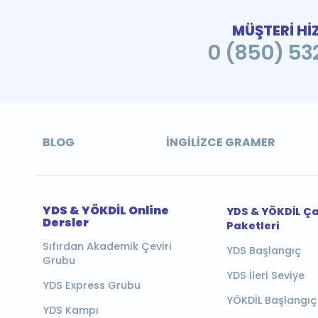
MÜŞTERİ Hİ
0 (850) 532
BLOG
İNGILIZCE GRAMER
YDS & YÖKDİL Online
YDS & YÖKDİL Ç
Dersler
Paketleri
Sıfırdan Akademik Çeviri
YDS Başlangıç
Grubu
YDS İleri Seviye
YDS Express Grubu
YÖKDİL Başlangıç
YDS Kampı