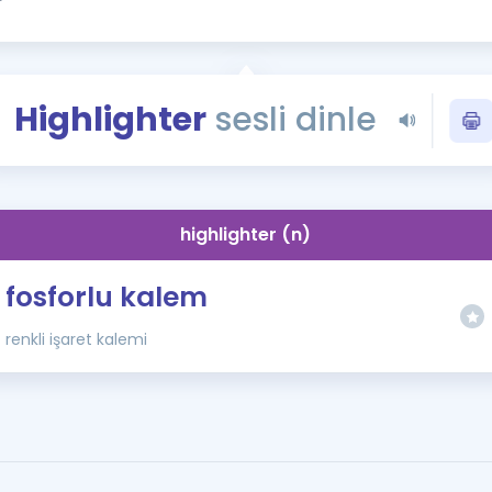
Kampanyalar
Eğitim ve Kitaplar
Blog
Highlighter
sesli dinle
YDS - YÖKDİL Tüm S
İngilizce Gram
İngilizce Gramer
highlighter (n)
fosforlu kalem
renkli işaret kalemi