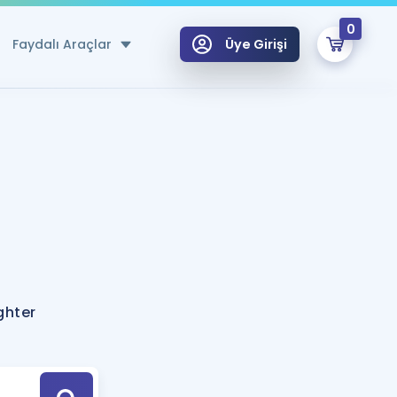
0
Faydalı Araçlar
Üye Girişi
klar
n Ücretsiz Kaynaklar
 için Özel Sözlük
Sepetin Şu An Boş.
ma
uan Hesaplama Aracı
i Hoca ile seni sınava hazırlayacak onlarca eğitim seni bekliyor!
Şifremi Hatırlamıyorum
GİRİŞ YAP
ghter
azırlananlar için Öneriler
kvimi
ÜYE DEĞİLİM
arı Tek Takvimde