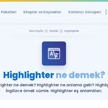
Paketleri
Kitaplar ve Kaynaklar
Katılımcı Görüşleri
Ücretsiz Kayna
Ana Sayfa
Sözlük
highlighter
YDS ve YÖKDİL içi
Sözlük
İngilizce Sınavları
Puan Hesapla
Highlighter
ne demek?
YDS ve YÖKDİL P
Remz
Rehberlik Aracı
lighter ne demek? Highlighter ne anlama gelir? Highli
YDS ve YÖKDİL'e H
İngilizce örnek cümle. Highlighter eş anlamlıları.
ÖSYM Sınav Ta
Tüm ÖSYM Sınavl