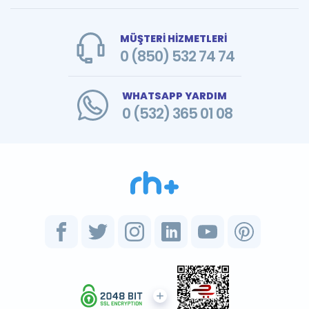
MÜŞTERİ HİZMETLERİ
0 (850) 532 74 74
WHATSAPP YARDIM
0 (532) 365 01 08