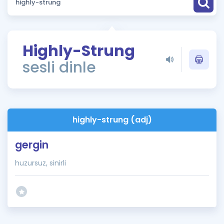
Puan Hesaplama
Rehberlik Aracı
Highly-Strung
ÖSYM Sınav Takvimi
sesli dinle
Kampanyalar
Blog
highly-strung (adj)
İngilizce Gramer
gergin
huzursuz, sinirli