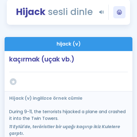
Puan Hesaplama
Hijack
sesli dinle
Rehberlik Aracı
ÖSYM Sınav Takvimi
hijack (v)
Kampanyalar
kaçırmak (uçak vb.)
Blog
İngilizce Gramer
Hijack (v) ingilizce örnek cümle
During 9-11, the terrorists hijacked a plane and crashed
it into the Twin Towers.
11 Eylül'de, teröristler bir uçağı kaçırıp ikiz Kulelere
çarptı.