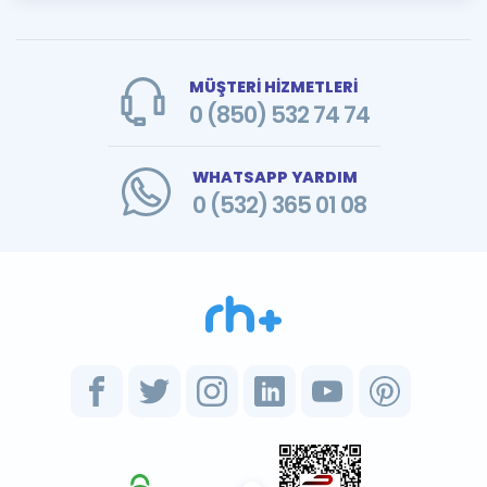
MÜŞTERİ HİZMETLERİ
0 (850) 532 74 74
WHATSAPP YARDIM
0 (532) 365 01 08