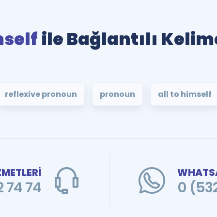
self
ile Bağlantılı Kelim
reflexive pronoun
pronoun
all to himself
ZMETLERİ
WHATSA
 74 74
0 (53