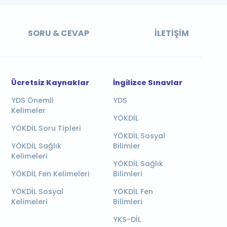
SORU & CEVAP
İLETIŞIM
Ücretsiz Kaynaklar
İngilizce Sınavlar
YDS Önemli
YDS
Kelimeler
YÖKDİL
YÖKDİL Soru Tipleri
YÖKDİL Sosyal
YÖKDİL Sağlık
Bilimler
Kelimeleri
YÖKDİL Sağlık
YÖKDİL Fen Kelimeleri
Bilimleri
YÖKDİL Sosyal
YÖKDİL Fen
Kelimeleri
Bilimleri
YKS-DİL