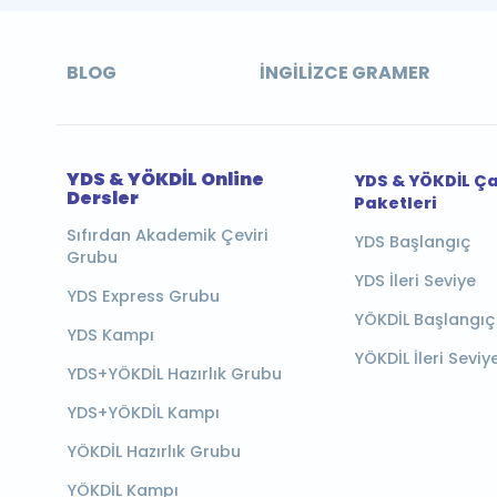
BLOG
İNGILIZCE GRAMER
YDS & YÖKDİL Online
YDS & YÖKDİL Ç
Dersler
Paketleri
Sıfırdan Akademik Çeviri
YDS Başlangıç
Grubu
YDS İleri Seviye
YDS Express Grubu
YÖKDİL Başlangıç
YDS Kampı
YÖKDİL İleri Seviy
YDS+YÖKDİL Hazırlık Grubu
YDS+YÖKDİL Kampı
YÖKDİL Hazırlık Grubu
YÖKDİL Kampı