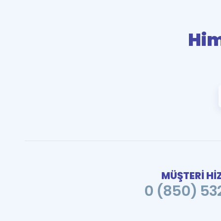
Him
MÜŞTERİ Hİ
0 (850) 532