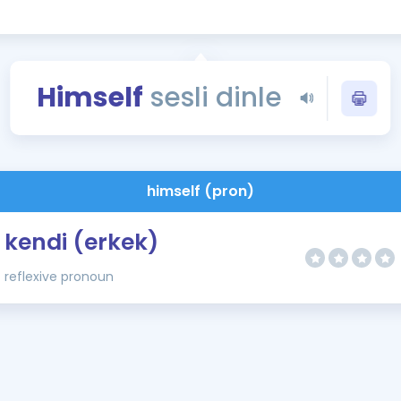
Kampanyalar
Eğitim ve Kitaplar
Blog
Himself
sesli dinle
YDS - YÖKDİL Tüm S
İngilizce Gram
İngilizce Gramer
himself (pron)
kendi (erkek)
reflexive pronoun