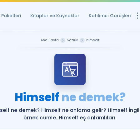
Paketleri
Kitaplar ve Kaynaklar
Katılımcı Görüşleri
Ücretsiz Kayna
Ana Sayfa
Sözlük
himself
YDS ve YÖKDİL içi
Sözlük
İngilizce Sınavları
Puan Hesapla
Himself
ne demek?
YDS ve YÖKDİL P
Remz
Rehberlik Aracı
self ne demek? Himself ne anlama gelir? Himself İngil
YDS ve YÖKDİL'e H
örnek cümle. Himself eş anlamlıları.
ÖSYM Sınav Ta
Tüm ÖSYM Sınavl