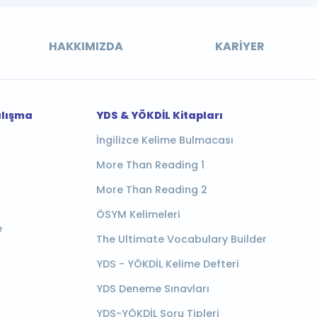
HAKKIMIZDA
KARIYER
alışma
YDS & YÖKDİL Kitapları
İngilizce Kelime Bulmacası
More Than Reading 1
More Than Reading 2
ÖSYM Kelimeleri
e
The Ultimate Vocabulary Builder
YDS - YÖKDİL Kelime Defteri
YDS Deneme Sınavları
YDS-YÖKDİL Soru Tipleri