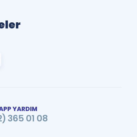
eler
PP YARDIM
2) 365 01 08