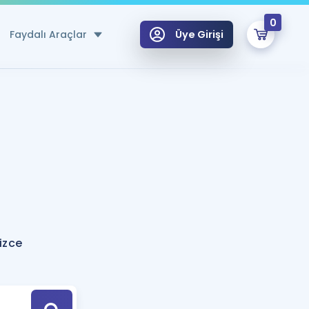
0
Faydalı Araçlar
Üye Girişi
klar
n Ücretsiz Kaynaklar
 için Özel Sözlük
Sepetin Şu An Boş.
ma
uan Hesaplama Aracı
i Hoca ile seni sınava hazırlayacak onlarca eğitim seni bekliyor!
Şifremi Hatırlamıyorum
GİRİŞ YAP
izce
azırlananlar için Öneriler
kvimi
ÜYE DEĞİLİM
arı Tek Takvimde