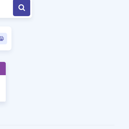
a Özel Fırsatlar
ınavlarla İlgili Haberler
er
 ve Konu Anlatımı