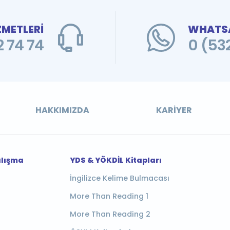
ZMETLERİ
WHATSA
 74 74
0 (53
HAKKIMIZDA
KARIYER
alışma
YDS & YÖKDİL Kitapları
İngilizce Kelime Bulmacası
More Than Reading 1
More Than Reading 2