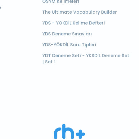
ÖSYM Kelimeleri
e
The Ultimate Vocabulary Builder
YDS - YÖKDİL Kelime Defteri
YDS Deneme Sınavları
YDS-YÖKDİL Soru Tipleri
YDT Deneme Seti - YKSDİL Deneme Seti
| Set 1