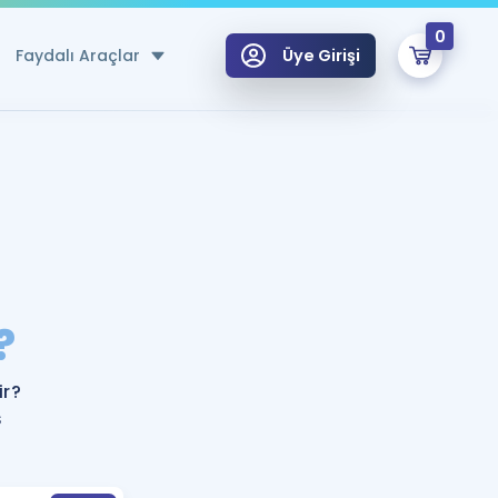
0
Faydalı Araçlar
Üye Girişi
klar
n Ücretsiz Kaynaklar
 için Özel Sözlük
Sepetin Şu An Boş.
ma
?
uan Hesaplama Aracı
i Hoca ile seni sınava hazırlayacak onlarca eğitim seni bekliyor!
Şifremi Hatırlamıyorum
GİRİŞ YAP
r?
azırlananlar için Öneriler
ş
kvimi
ÜYE DEĞİLİM
arı Tek Takvimde