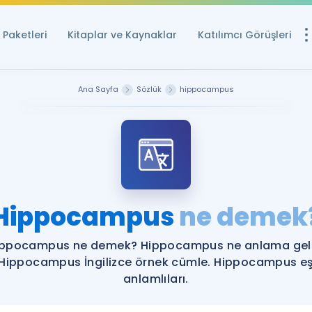
Paketleri
Kitaplar ve Kaynaklar
Katılımcı Görüşleri
Ücretsiz Kayna
Ana Sayfa
Sözlük
hippocampus
YDS ve YÖKDİL içi
Sözlük
İngilizce Sınavları
Puan Hesapla
Hippocampus
ne demek
YDS ve YÖKDİL P
Remz
Rehberlik Aracı
ippocampus ne demek? Hippocampus ne anlama geli
YDS ve YÖKDİL'e H
Hippocampus İngilizce örnek cümle. Hippocampus e
anlamlıları.
ÖSYM Sınav Ta
Tüm ÖSYM Sınavl