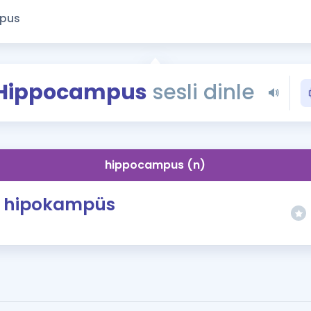
Kampanyalar
Eğitim ve Kitaplar
Blog
YDS - YÖKDİL Tüm S
Hippocampus
sesli dinle
İngilizce Gram
İngilizce Gramer
hippocampus (n)
hipokampüs