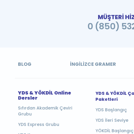
MÜŞTERİ Hİ
0 (850) 532
BLOG
İNGILIZCE GRAMER
YDS & YÖKDİL Online
YDS & YÖKDİL Ç
Dersler
Paketleri
Sıfırdan Akademik Çeviri
YDS Başlangıç
Grubu
YDS İleri Seviye
YDS Express Grubu
YÖKDİL Başlangıç