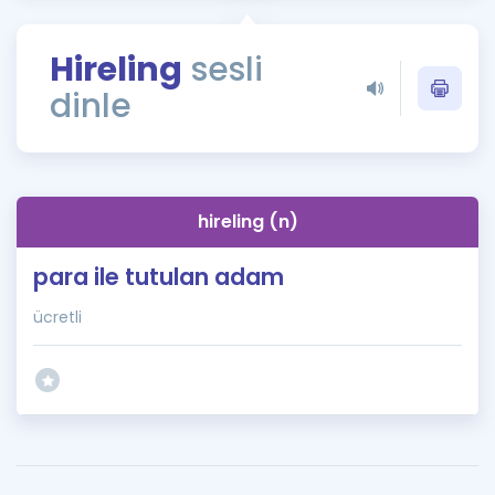
Puan Hesaplama
Hireling
sesli
Rehberlik Aracı
dinle
ÖSYM Sınav Takvimi
Kampanyalar
Blog
hireling (n)
İngilizce Gramer
para ile tutulan adam
ücretli