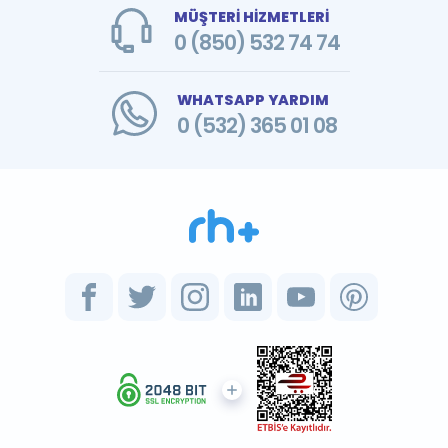
MÜŞTERİ HİZMETLERİ
0 (850) 532 74 74
WHATSAPP YARDIM
0 (532) 365 01 08