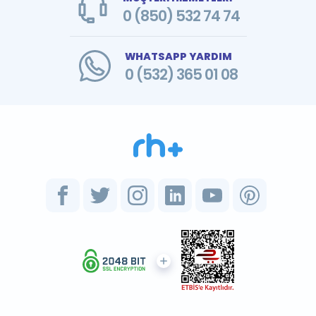
0 (850) 532 74 74
WHATSAPP YARDIM
0 (532) 365 01 08