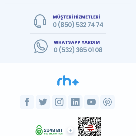
MÜŞTERİ HİZMETLERİ
0 (850) 532 74 74
WHATSAPP YARDIM
0 (532) 365 01 08