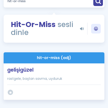
Puan Hesaplama
Rehberlik Aracı
Hit-Or-Miss
sesli
ÖSYM Sınav Takvimi
dinle
Kampanyalar
Blog
hit-or-miss (adj)
İngilizce Gramer
gelişigüzel
rastgele, baştan savma, uyduruk