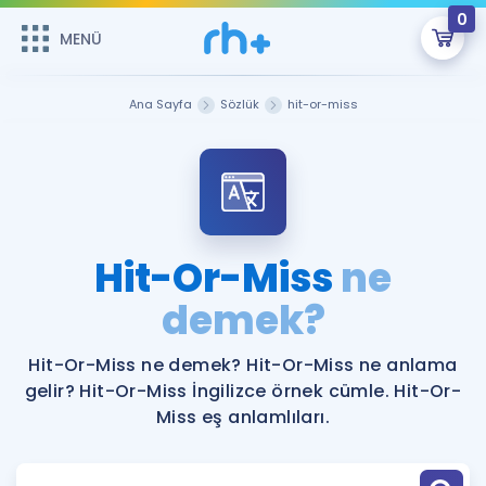
0
MENÜ
MENÜ
Üye Girişi
Ana Sayfa
Sözlük
hit-or-miss
Online Dersler
Sepetin Şu An Boş.
Çalışma Paketleri
Remzi Hoca ile seni sınava hazırlayacak onlarca eğitim seni
bekliyor!
Kitaplar ve Kaynaklar
GİRİŞ YAP
Hit-Or-Miss
ne
Katılımcı Görüşleri
demek?
Şifremi Hatırlamıyorum
ÜYE DEĞİLİM
Faydalı Araçlar
Hit-Or-Miss ne demek? Hit-Or-Miss ne anlama
gelir? Hit-Or-Miss İngilizce örnek cümle. Hit-Or-
Ücretsiz Kaynaklar
Blog
İngilizce Gramer
Miss eş anlamlıları.
Hakkımızda
Kariyer
Sözlük
Soru & Cevap
İletişim