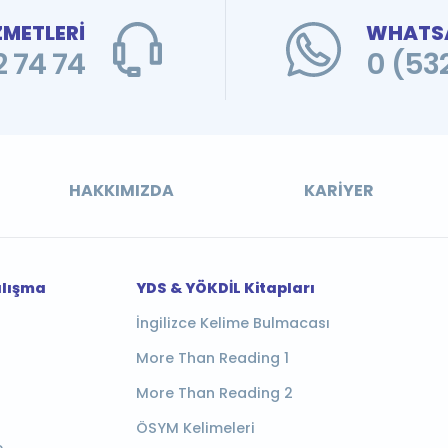
ZMETLERİ
WHATSA
 74 74
0 (53
HAKKIMIZDA
KARIYER
alışma
YDS & YÖKDİL Kitapları
İngilizce Kelime Bulmacası
More Than Reading 1
More Than Reading 2
ÖSYM Kelimeleri