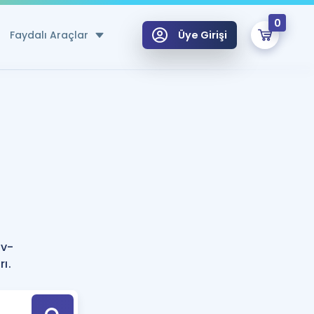
0
Faydalı Araçlar
Üye Girişi
klar
n Ücretsiz Kaynaklar
 için Özel Sözlük
Sepetin Şu An Boş.
ma
uan Hesaplama Aracı
i Hoca ile seni sınava hazırlayacak onlarca eğitim seni bekliyor!
Şifremi Hatırlamıyorum
GİRİŞ YAP
iv-
azırlananlar için Öneriler
ı.
kvimi
ÜYE DEĞİLİM
arı Tek Takvimde