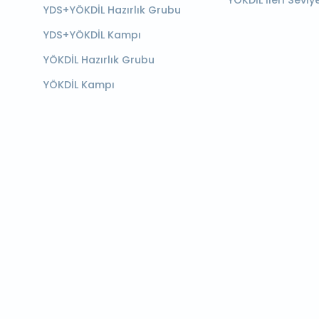
YÖKDİL İleri Seviy
YDS+YÖKDİL Hazırlık Grubu
YDS+YÖKDİL Kampı
YÖKDİL Hazırlık Grubu
YÖKDİL Kampı