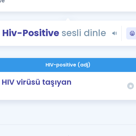
Kampanyalar
Eğitim ve Kitaplar
Blog
Hiv-Positive
sesli dinle
YDS - YÖKDİL Tüm S
İngilizce Gram
İngilizce Gramer
HIV-positive (adj)
HIV virüsü taşıyan