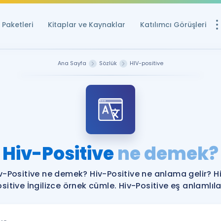
Paketleri
Kitaplar ve Kaynaklar
Katılımcı Görüşleri
Ücretsiz Kayna
Ana Sayfa
Sözlük
HIV-positive
YDS ve YÖKDİL içi
Sözlük
İngilizce Sınavları
Puan Hesapla
Hiv-Positive
ne demek?
YDS ve YÖKDİL P
Remz
Rehberlik Aracı
v-Positive ne demek? Hiv-Positive ne anlama gelir? H
YDS ve YÖKDİL'e H
sitive İngilizce örnek cümle. Hiv-Positive eş anlamlılar
ÖSYM Sınav Ta
Tüm ÖSYM Sınavl