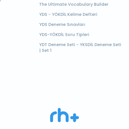
e
The Ultimate Vocabulary Builder
YDS - YÖKDİL Kelime Defteri
YDS Deneme Sınavları
YDS-YÖKDİL Soru Tipleri
YDT Deneme Seti - YKSDİL Deneme Seti
| Set 1