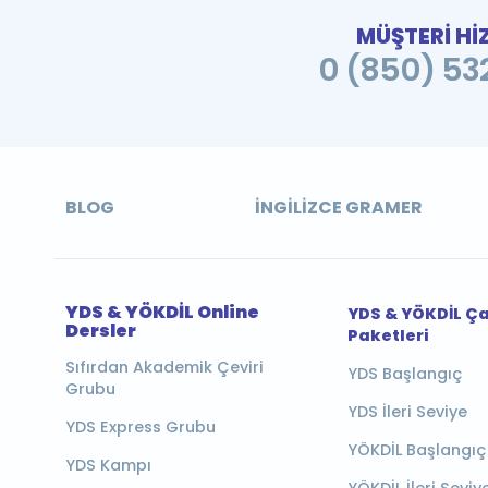
MÜŞTERİ Hİ
0 (850) 532
BLOG
İNGILIZCE GRAMER
YDS & YÖKDİL Online
YDS & YÖKDİL Ç
Dersler
Paketleri
Sıfırdan Akademik Çeviri
YDS Başlangıç
Grubu
YDS İleri Seviye
YDS Express Grubu
YÖKDİL Başlangıç
YDS Kampı