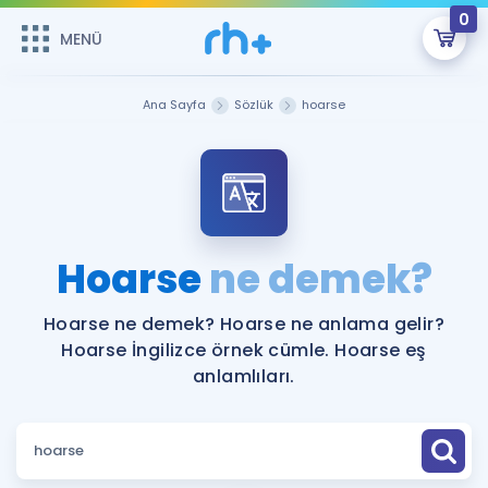
0
MENÜ
MENÜ
Üye Girişi
Ana Sayfa
Sözlük
hoarse
Online Dersler
Sepetin Şu An Boş.
Çalışma Paketleri
Remzi Hoca ile seni sınava hazırlayacak onlarca eğitim seni
bekliyor!
Kitaplar ve Kaynaklar
GİRİŞ YAP
Hoarse
ne demek?
Katılımcı Görüşleri
Şifremi Hatırlamıyorum
Hoarse ne demek? Hoarse ne anlama gelir?
Hoarse İngilizce örnek cümle. Hoarse eş
ÜYE DEĞİLİM
Faydalı Araçlar
anlamlıları.
Ücretsiz Kaynaklar
Blog
İngilizce Gramer
Hakkımızda
Kariyer
Sözlük
Soru & Cevap
İletişim