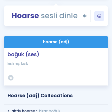
Puan Hesaplama
Hoarse
sesli dinle
Rehberlik Aracı
ÖSYM Sınav Takvimi
Kampanyalar
hoarse (adj)
Blog
boğuk (ses)
İngilizce Gramer
kısılmış, kısık
Hoarse (adj) Collocations
slightly hoarse :
biraz boğuk