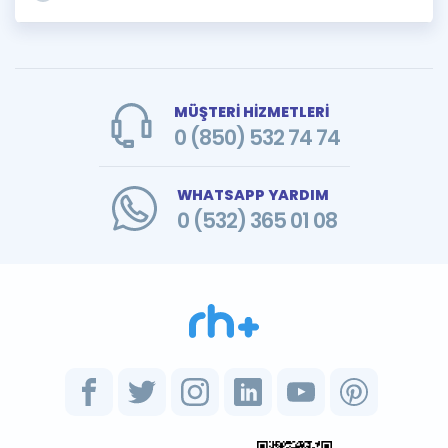
MÜŞTERİ HİZMETLERİ
0 (850) 532 74 74
WHATSAPP YARDIM
0 (532) 365 01 08