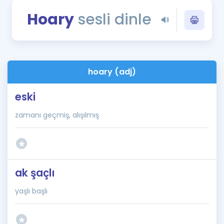
Puan Hesaplama
Hoary
sesli dinle
Rehberlik Aracı
ÖSYM Sınav Takvimi
hoary (adj)
Kampanyalar
eski
Blog
zamanı geçmiş, alışılmış
İngilizce Gramer
ak şaçlı
yaşlı başlı