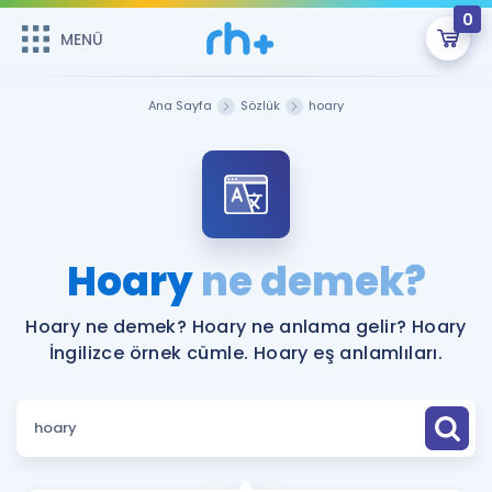
0
MENÜ
MENÜ
Üye Girişi
Ana Sayfa
Sözlük
hoary
Online Dersler
Sepetin Şu An Boş.
Çalışma Paketleri
Remzi Hoca ile seni sınava hazırlayacak onlarca eğitim seni
bekliyor!
Kitaplar ve Kaynaklar
GİRİŞ YAP
Hoary
ne demek?
Katılımcı Görüşleri
Şifremi Hatırlamıyorum
Hoary ne demek? Hoary ne anlama gelir? Hoary
İngilizce örnek cümle. Hoary eş anlamlıları.
ÜYE DEĞİLİM
Faydalı Araçlar
Ücretsiz Kaynaklar
Blog
İngilizce Gramer
Hakkımızda
Kariyer
Sözlük
Soru & Cevap
İletişim