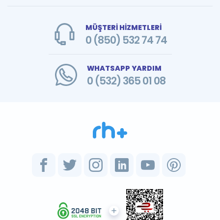
MÜŞTERİ HİZMETLERİ
0 (850) 532 74 74
WHATSAPP YARDIM
0 (532) 365 01 08