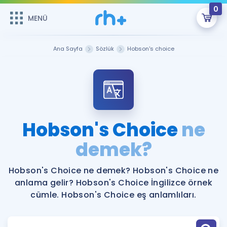
0
MENÜ
MENÜ
Üye Girişi
Ana Sayfa
Sözlük
Hobson's choice
Online Dersler
Sepetin Şu An Boş.
Çalışma Paketleri
Remzi Hoca ile seni sınava hazırlayacak onlarca eğitim seni
bekliyor!
Kitaplar ve Kaynaklar
GİRİŞ YAP
Hobson's Choice
ne
Katılımcı Görüşleri
demek?
Şifremi Hatırlamıyorum
ÜYE DEĞİLİM
Faydalı Araçlar
Hobson's Choice ne demek? Hobson's Choice ne
anlama gelir? Hobson's Choice İngilizce örnek
Ücretsiz Kaynaklar
Blog
İngilizce Gramer
cümle. Hobson's Choice eş anlamlıları.
Hakkımızda
Kariyer
Sözlük
Soru & Cevap
İletişim