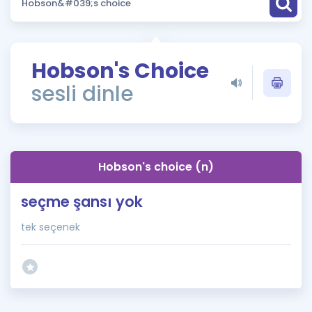
Puan Hesaplama
Rehberlik Aracı
Hobson's Choice
ÖSYM Sınav Takvimi
sesli dinle
Kampanyalar
Blog
Hobson's choice (n)
İngilizce Gramer
seçme şansı yok
tek seçenek