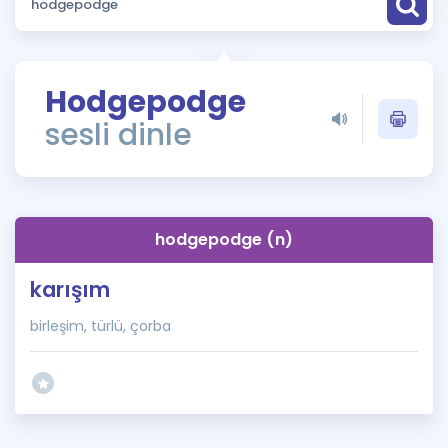
Puan Hesaplama
Rehberlik Aracı
Hodgepodge
ÖSYM Sınav Takvimi
sesli dinle
Kampanyalar
Blog
hodgepodge (n)
İngilizce Gramer
karışım
birleşim, türlü, çorba