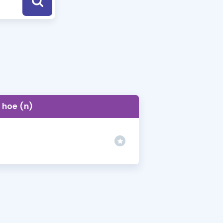
a Özel Fırsatlar
ınavlarla İlgili Haberler
er
 ve Konu Anlatımı
hoe (n)