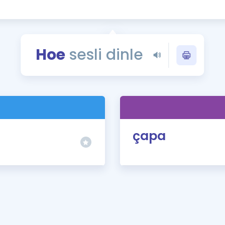
Kampanyalar
Eğitim ve Kitaplar
Blog
Hoe
sesli dinle
YDS - YÖKDİL Tüm S
İngilizce Gram
İngilizce Gramer
çapa