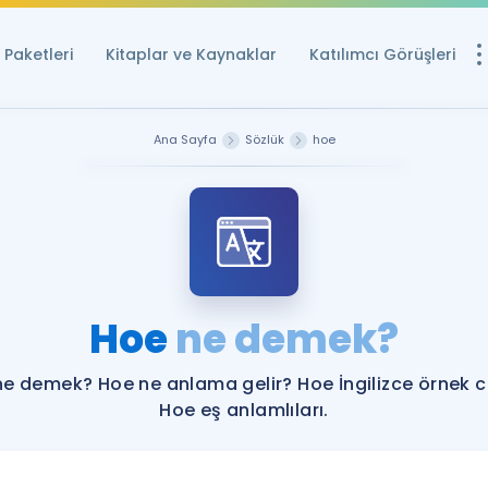
Paketleri
Kitaplar ve Kaynaklar
Katılımcı Görüşleri
Ücretsiz Kayna
Ana Sayfa
Sözlük
hoe
YDS ve YÖKDİL içi
Sözlük
İngilizce Sınavları
Puan Hesapla
Hoe
ne demek?
YDS ve YÖKDİL P
Remz
Rehberlik Aracı
e demek? Hoe ne anlama gelir? Hoe İngilizce örnek 
YDS ve YÖKDİL'e H
Hoe eş anlamlıları.
ÖSYM Sınav Ta
Tüm ÖSYM Sınavl