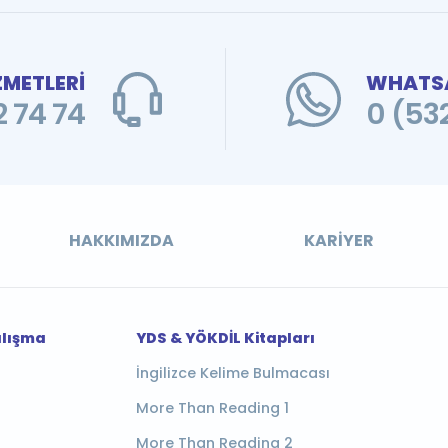
ZMETLERİ
WHATSA
 74 74
0 (53
HAKKIMIZDA
KARIYER
alışma
YDS & YÖKDİL Kitapları
İngilizce Kelime Bulmacası
More Than Reading 1
More Than Reading 2