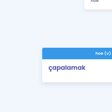
hoe (v)
çapalamak