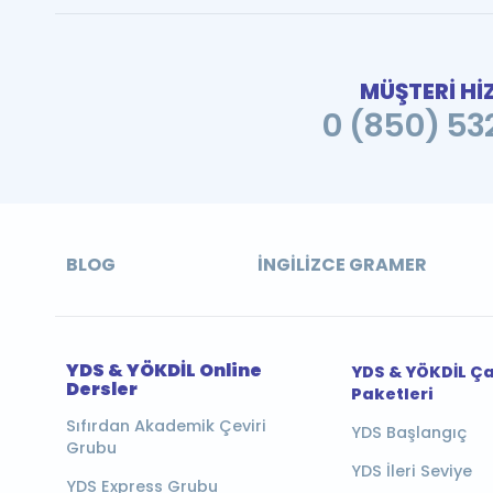
MÜŞTERİ Hİ
0 (850) 532
BLOG
İNGILIZCE GRAMER
YDS & YÖKDİL Online
YDS & YÖKDİL Ç
Dersler
Paketleri
Sıfırdan Akademik Çeviri
YDS Başlangıç
Grubu
YDS İleri Seviye
YDS Express Grubu