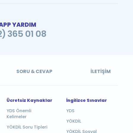
PP YARDIM
2) 365 01 08
SORU & CEVAP
İLETIŞIM
Ücretsiz Kaynaklar
İngilizce Sınavlar
YDS Önemli
YDS
Kelimeler
YÖKDİL
YÖKDİL Soru Tipleri
YÖKDİL Sosyal