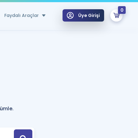
0
Faydalı Araçlar
Üye Girişi
klar
n Ücretsiz Kaynaklar
 için Özel Sözlük
Sepetin Şu An Boş.
ma
uan Hesaplama Aracı
i Hoca ile seni sınava hazırlayacak onlarca eğitim seni bekliyor!
Şifremi Hatırlamıyorum
GİRİŞ YAP
cümle.
azırlananlar için Öneriler
kvimi
ÜYE DEĞİLİM
arı Tek Takvimde