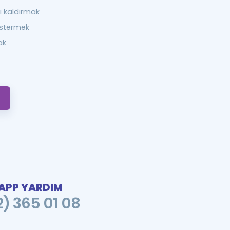
ı kaldırmak
stermek
ak
PP YARDIM
2) 365 01 08