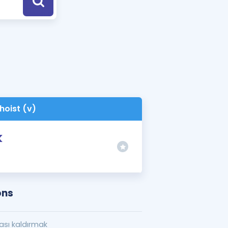
a Özel Fırsatlar
ınavlarla İlgili Haberler
er
 ve Konu Anlatımı
hoist (v)
k
ons
tası kaldırmak