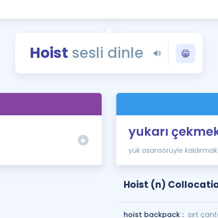
Kampanyalar
Eğitim ve Kitaplar
Blog
Hoist
sesli dinle
YDS - YÖKDİL Tüm S
İngilizce Gram
İngilizce Gramer
)
yukarı çekme
yük asansörüyle kaldırmak
Hoist (n) Collocati
hoist backpack :
sırt çan