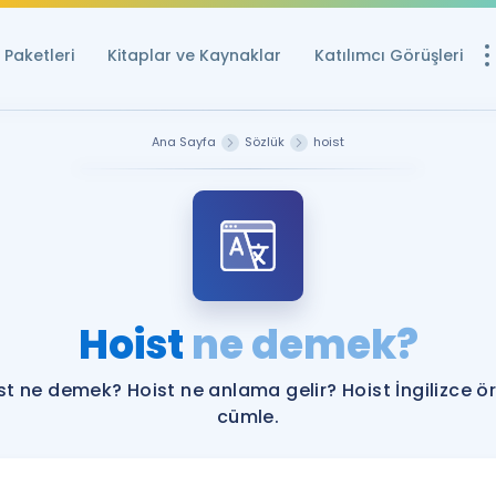
Paketleri
Kitaplar ve Kaynaklar
Katılımcı Görüşleri
Ücretsiz Kayna
Ana Sayfa
Sözlük
hoist
YDS ve YÖKDİL içi
Sözlük
İngilizce Sınavları
Puan Hesapla
Hoist
ne demek?
YDS ve YÖKDİL P
Remz
Rehberlik Aracı
st ne demek? Hoist ne anlama gelir? Hoist İngilizce ö
YDS ve YÖKDİL'e H
cümle.
ÖSYM Sınav Ta
Tüm ÖSYM Sınavl