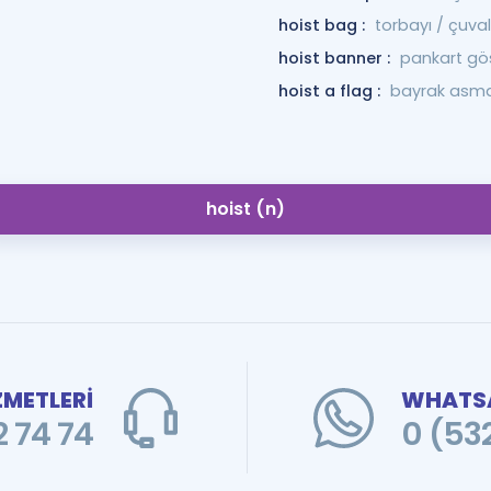
hoist bag :
torbayı / çuval
hoist banner :
pankart gö
hoist a flag :
bayrak asm
hoist (n)
ZMETLERİ
WHATSA
 74 74
0 (53