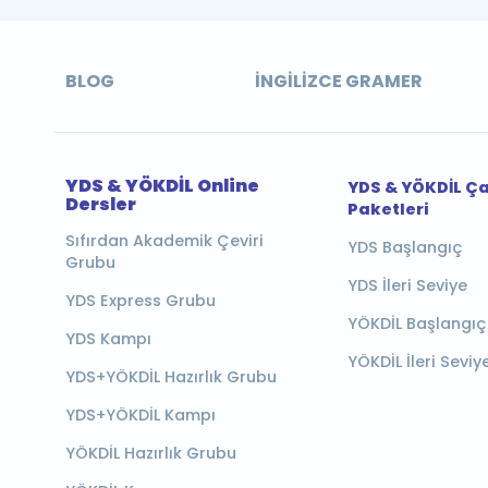
BLOG
İNGILIZCE GRAMER
YDS & YÖKDİL Online
YDS & YÖKDİL Ç
Dersler
Paketleri
Sıfırdan Akademik Çeviri
YDS Başlangıç
Grubu
YDS İleri Seviye
YDS Express Grubu
YÖKDİL Başlangıç
YDS Kampı
YÖKDİL İleri Seviy
YDS+YÖKDİL Hazırlık Grubu
YDS+YÖKDİL Kampı
YÖKDİL Hazırlık Grubu