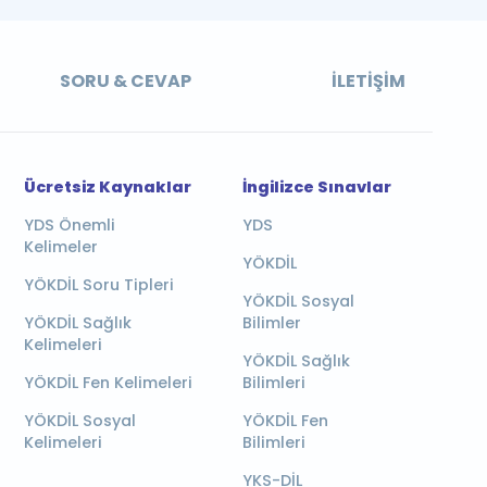
SORU & CEVAP
İLETIŞIM
Ücretsiz Kaynaklar
İngilizce Sınavlar
YDS Önemli
YDS
Kelimeler
YÖKDİL
YÖKDİL Soru Tipleri
YÖKDİL Sosyal
YÖKDİL Sağlık
Bilimler
Kelimeleri
YÖKDİL Sağlık
YÖKDİL Fen Kelimeleri
Bilimleri
YÖKDİL Sosyal
YÖKDİL Fen
Kelimeleri
Bilimleri
YKS-DİL