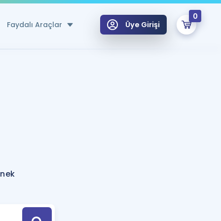
0
Faydalı Araçlar
Üye Girişi
klar
n Ücretsiz Kaynaklar
 için Özel Sözlük
Sepetin Şu An Boş.
ma
uan Hesaplama Aracı
i Hoca ile seni sınava hazırlayacak onlarca eğitim seni bekliyor!
Şifremi Hatırlamıyorum
GİRİŞ YAP
rnek
azırlananlar için Öneriler
kvimi
ÜYE DEĞİLİM
arı Tek Takvimde