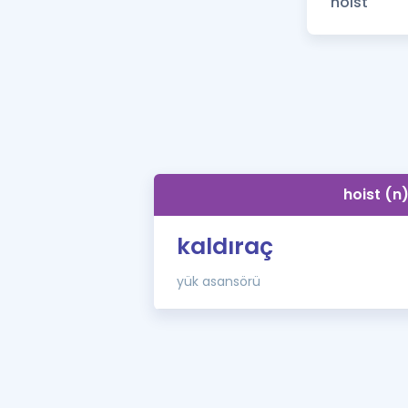
hoist (n
kaldıraç
yük asansörü