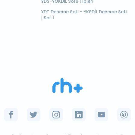
YDS-YÖKDİL Soru Tipleri
YDT Deneme Seti - YKSDİL Deneme Seti
| Set 1