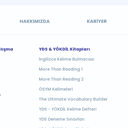
HAKKIMIZDA
KARIYER
alışma
YDS & YÖKDİL Kitapları
İngilizce Kelime Bulmacası
More Than Reading 1
More Than Reading 2
ÖSYM Kelimeleri
e
The Ultimate Vocabulary Builder
YDS - YÖKDİL Kelime Defteri
YDS Deneme Sınavları