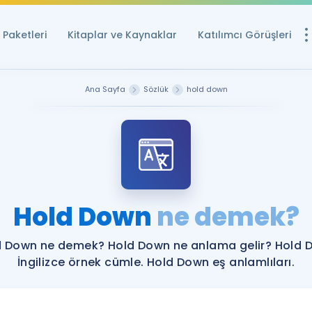
Paketleri
Kitaplar ve Kaynaklar
Katılımcı Görüşleri
Ücretsiz Kayna
Ana Sayfa
Sözlük
hold down
YDS ve YÖKDİL içi
Sözlük
İngilizce Sınavları
Puan Hesapla
Hold Down
ne demek?
YDS ve YÖKDİL P
Remz
Rehberlik Aracı
d Down ne demek? Hold Down ne anlama gelir? Hold 
YDS ve YÖKDİL'e H
İngilizce örnek cümle. Hold Down eş anlamlıları.
ÖSYM Sınav Ta
Tüm ÖSYM Sınavl