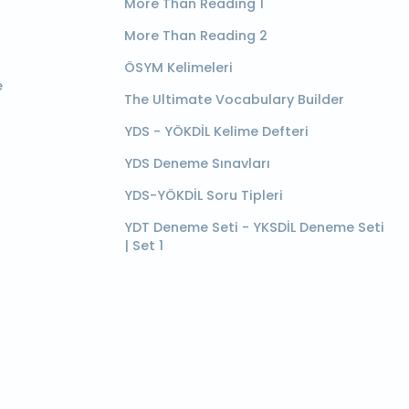
More Than Reading 1
More Than Reading 2
ÖSYM Kelimeleri
e
The Ultimate Vocabulary Builder
YDS - YÖKDİL Kelime Defteri
YDS Deneme Sınavları
YDS-YÖKDİL Soru Tipleri
YDT Deneme Seti - YKSDİL Deneme Seti
| Set 1