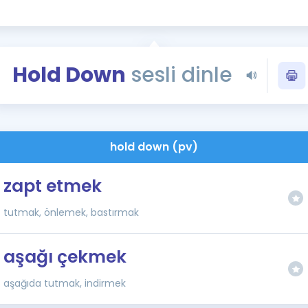
Kampanyalar
Eğitim ve Kitaplar
Blog
Hold Down
sesli dinle
YDS - YÖKDİL Tüm S
İngilizce Gram
İngilizce Gramer
hold down (pv)
zapt etmek
tutmak, önlemek, bastırmak
aşağı çekmek
aşağıda tutmak, indirmek