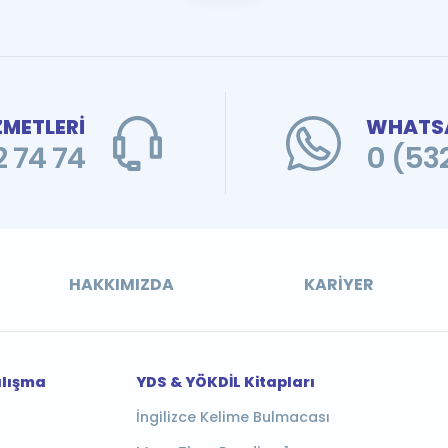
ZMETLERİ
WHATSA
 74 74
0 (53
HAKKIMIZDA
KARIYER
alışma
YDS & YÖKDİL Kitapları
İngilizce Kelime Bulmacası