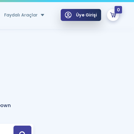
0
Faydalı Araçlar
Üye Girişi
klar
n Ücretsiz Kaynaklar
 için Özel Sözlük
Sepetin Şu An Boş.
ma
uan Hesaplama Aracı
i Hoca ile seni sınava hazırlayacak onlarca eğitim seni bekliyor!
Şifremi Hatırlamıyorum
GİRİŞ YAP
Down
azırlananlar için Öneriler
kvimi
ÜYE DEĞİLİM
arı Tek Takvimde