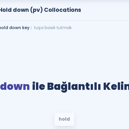
Hold down (pv) Collocations
hold down key :
tuşa basılı tutmak
 down
ile Bağlantılı Kel
hold