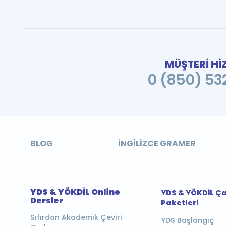
MÜŞTERİ Hİ
0 (850) 532
BLOG
İNGILIZCE GRAMER
YDS & YÖKDİL Online
YDS & YÖKDİL Ç
Dersler
Paketleri
Sıfırdan Akademik Çeviri
YDS Başlangıç