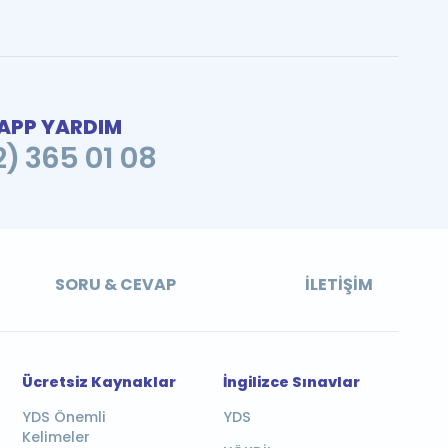
PP YARDIM
2) 365 01 08
SORU & CEVAP
İLETIŞIM
Ücretsiz Kaynaklar
İngilizce Sınavlar
YDS Önemli
YDS
Kelimeler