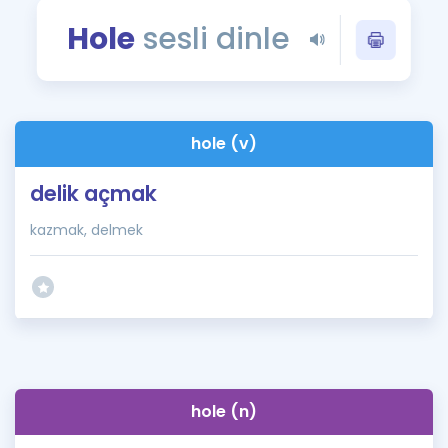
Puan Hesaplama
Hole
sesli dinle
Rehberlik Aracı
ÖSYM Sınav Takvimi
hole (v)
Kampanyalar
delik açmak
Blog
kazmak, delmek
İngilizce Gramer
hole (n)