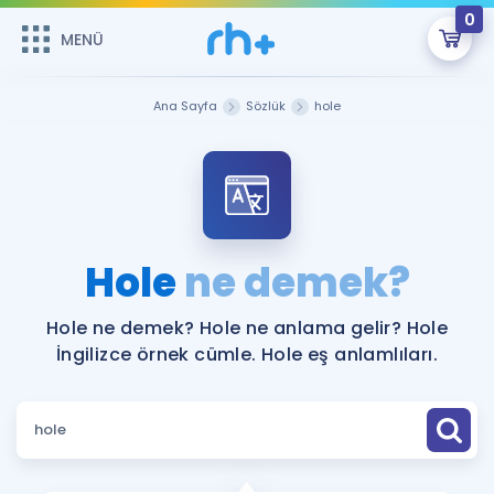
0
MENÜ
MENÜ
Üye Girişi
Ana Sayfa
Sözlük
hole
Online Dersler
Sepetin Şu An Boş.
Çalışma Paketleri
Remzi Hoca ile seni sınava hazırlayacak onlarca eğitim seni
bekliyor!
Kitaplar ve Kaynaklar
GİRİŞ YAP
Hole
ne demek?
Katılımcı Görüşleri
Şifremi Hatırlamıyorum
Hole ne demek? Hole ne anlama gelir? Hole
İngilizce örnek cümle. Hole eş anlamlıları.
ÜYE DEĞİLİM
Faydalı Araçlar
Ücretsiz Kaynaklar
Blog
İngilizce Gramer
Hakkımızda
Kariyer
Sözlük
Soru & Cevap
İletişim