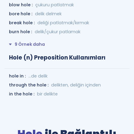
blow hole :
çukuru patlatmak
bore hole :
delik delmek
break hole :
deliği patlatmak/kırmak
burn hole :
delik/çukur patlamak
9 Örnek daha
Hole (n) Preposition Kullanımları
hole in :
...de delik
through the hole :
delikten, deliğin içinden
in the hole :
bir delikte
Hole
ile Bağlantılı