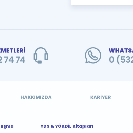
ZMETLERİ
WHATSA
 74 74
0 (53
HAKKIMIZDA
KARIYER
alışma
YDS & YÖKDİL Kitapları