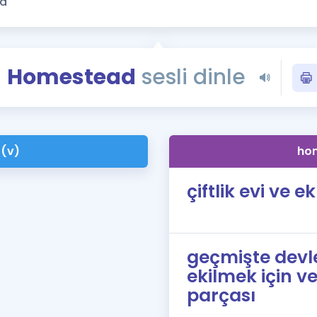
Kampanyalar
Eğitim ve Kitaplar
Blog
Homestead
sesli dinle
YDS - YÖKDİL Tüm S
İngilizce Gram
İngilizce Gramer
(v)
ho
çiftlik evi ve ek
geçmişte devl
ekilmek için v
parçası