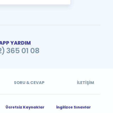
PP YARDIM
2) 365 01 08
SORU & CEVAP
İLETIŞIM
Ücretsiz Kaynaklar
İngilizce Sınavlar