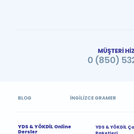
MÜŞTERİ Hİ
0 (850) 532
BLOG
İNGILIZCE GRAMER
YDS & YÖKDİL Online
YDS & YÖKDİL Ç
Dersler
Paketleri