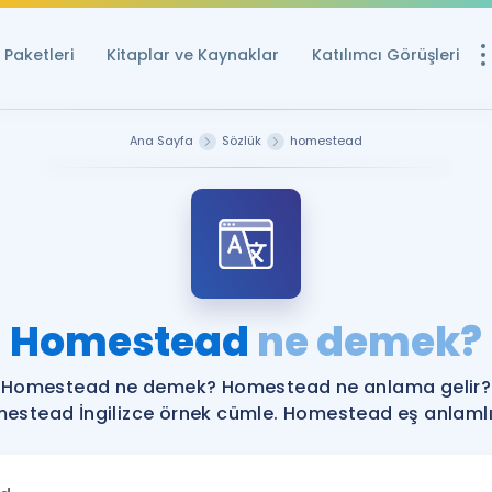
Paketleri
Kitaplar ve Kaynaklar
Katılımcı Görüşleri
Ücretsiz Kayna
Ana Sayfa
Sözlük
homestead
YDS ve YÖKDİL içi
Sözlük
İngilizce Sınavları
Puan Hesapla
Homestead
ne demek?
YDS ve YÖKDİL P
Remz
Rehberlik Aracı
Homestead ne demek? Homestead ne anlama gelir?
YDS ve YÖKDİL'e H
estead İngilizce örnek cümle. Homestead eş anlamlıl
ÖSYM Sınav Ta
Tüm ÖSYM Sınavl