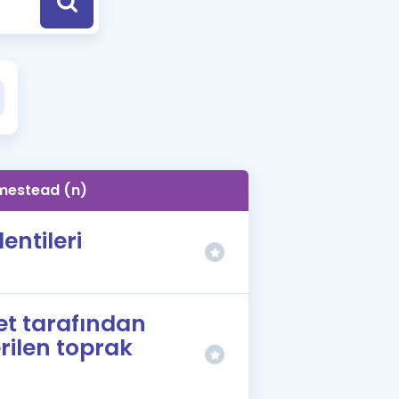
a Özel Fırsatlar
ınavlarla İlgili Haberler
er
 ve Konu Anlatımı
mestead (n)
lentileri
et tarafından
erilen toprak