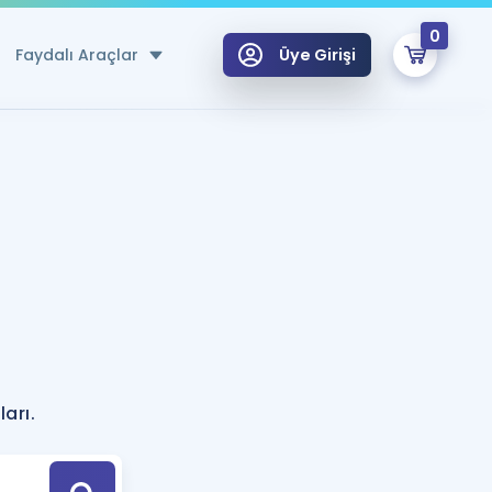
0
Faydalı Araçlar
Üye Girişi
klar
n Ücretsiz Kaynaklar
 için Özel Sözlük
Sepetin Şu An Boş.
ma
uan Hesaplama Aracı
i Hoca ile seni sınava hazırlayacak onlarca eğitim seni bekliyor!
Şifremi Hatırlamıyorum
GİRİŞ YAP
azırlananlar için Öneriler
arı.
kvimi
ÜYE DEĞİLİM
arı Tek Takvimde