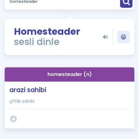
Puan Hesaplama
Rehberlik Aracı
Homesteader
ÖSYM Sınav Takvimi
sesli dinle
Kampanyalar
Blog
homesteader (n)
İngilizce Gramer
arazi sahibi
çiftlik sahibi