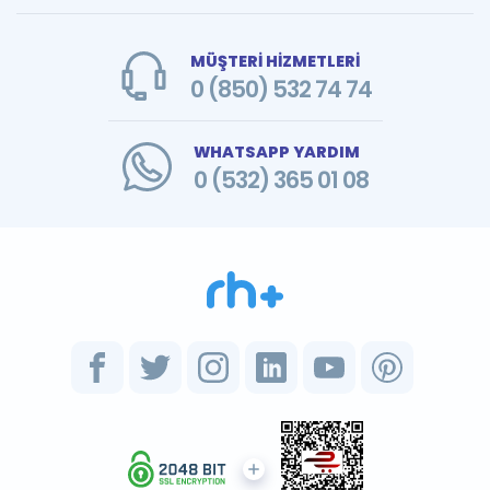
MÜŞTERİ HİZMETLERİ
0 (850) 532 74 74
WHATSAPP YARDIM
0 (532) 365 01 08