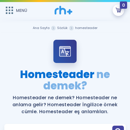
0
MENÜ
MENÜ
Üye Girişi
Ana Sayfa
Sözlük
homesteader
Online Dersler
Sepetin Şu An Boş.
Çalışma Paketleri
Remzi Hoca ile seni sınava hazırlayacak onlarca eğitim seni
bekliyor!
Kitaplar ve Kaynaklar
GİRİŞ YAP
Homesteader
ne
Katılımcı Görüşleri
demek?
Şifremi Hatırlamıyorum
ÜYE DEĞİLİM
Faydalı Araçlar
Homesteader ne demek? Homesteader ne
anlama gelir? Homesteader İngilizce örnek
Ücretsiz Kaynaklar
Blog
İngilizce Gramer
cümle. Homesteader eş anlamlıları.
Hakkımızda
Kariyer
Sözlük
Soru & Cevap
İletişim