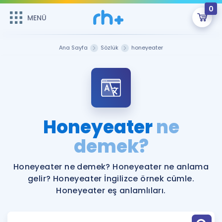
0
MENÜ
MENÜ
Üye Girişi
Ana Sayfa
Sözlük
honeyeater
Online Dersler
Sepetin Şu An Boş.
Çalışma Paketleri
Remzi Hoca ile seni sınava hazırlayacak onlarca eğitim seni
bekliyor!
Kitaplar ve Kaynaklar
GİRİŞ YAP
Honeyeater
ne
Katılımcı Görüşleri
demek?
Şifremi Hatırlamıyorum
ÜYE DEĞİLİM
Faydalı Araçlar
Honeyeater ne demek? Honeyeater ne anlama
gelir? Honeyeater İngilizce örnek cümle.
Ücretsiz Kaynaklar
Blog
İngilizce Gramer
Honeyeater eş anlamlıları.
Hakkımızda
Kariyer
Sözlük
Soru & Cevap
İletişim