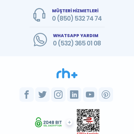
MÜŞTERİ HİZMETLERİ
0 (850) 532 74 74
WHATSAPP YARDIM
0 (532) 365 01 08