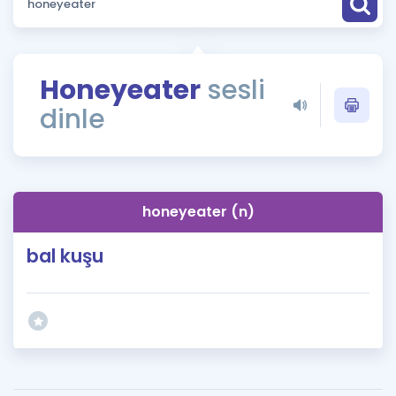
Puan Hesaplama
Rehberlik Aracı
Honeyeater
sesli
ÖSYM Sınav Takvimi
dinle
Kampanyalar
Blog
honeyeater (n)
İngilizce Gramer
bal kuşu