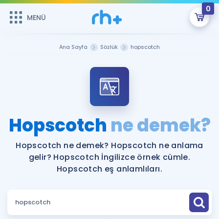
0
MENÜ
MENÜ
Üye Girişi
Ana Sayfa
Sözlük
hopscotch
Online Dersler
Sepetin Şu An Boş.
Çalışma Paketleri
Remzi Hoca ile seni sınava hazırlayacak onlarca eğitim seni
bekliyor!
Kitaplar ve Kaynaklar
GİRİŞ YAP
Hopscotch
ne demek?
Katılımcı Görüşleri
Şifremi Hatırlamıyorum
Hopscotch ne demek? Hopscotch ne anlama
gelir? Hopscotch İngilizce örnek cümle.
ÜYE DEĞİLİM
Faydalı Araçlar
Hopscotch eş anlamlıları.
Ücretsiz Kaynaklar
Blog
İngilizce Gramer
Hakkımızda
Kariyer
Sözlük
Soru & Cevap
İletişim