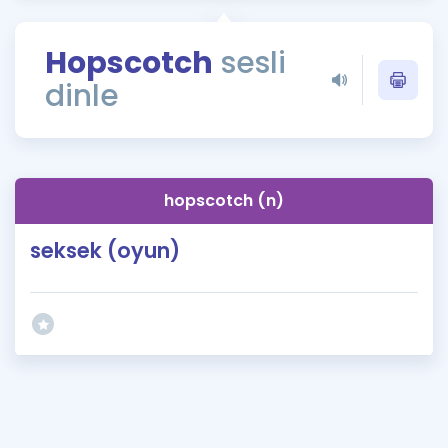
Puan Hesaplama
Hopscotch
sesli
Rehberlik Aracı
dinle
ÖSYM Sınav Takvimi
Kampanyalar
Blog
hopscotch (n)
İngilizce Gramer
seksek (oyun)