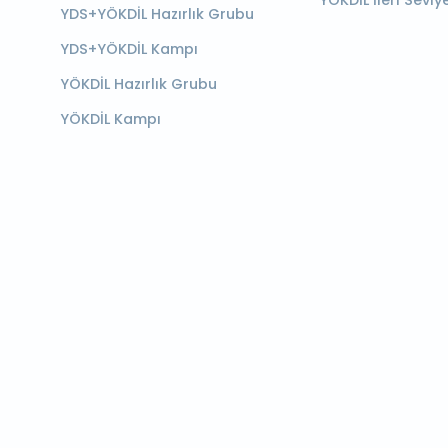
YÖKDİL İleri Seviy
YDS+YÖKDİL Hazırlık Grubu
YDS+YÖKDİL Kampı
YÖKDİL Hazırlık Grubu
YÖKDİL Kampı