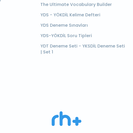
e
The Ultimate Vocabulary Builder
YDS - YÖKDİL Kelime Defteri
YDS Deneme Sınavları
YDS-YÖKDİL Soru Tipleri
YDT Deneme Seti - YKSDİL Deneme Seti
| Set 1