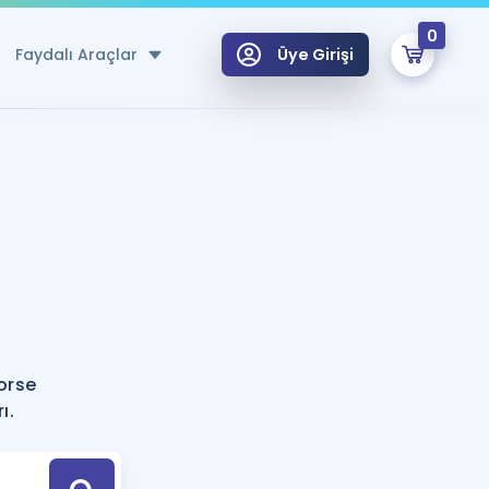
0
Faydalı Araçlar
Üye Girişi
klar
n Ücretsiz Kaynaklar
 için Özel Sözlük
Sepetin Şu An Boş.
ma
?
uan Hesaplama Aracı
i Hoca ile seni sınava hazırlayacak onlarca eğitim seni bekliyor!
Şifremi Hatırlamıyorum
GİRİŞ YAP
orse
azırlananlar için Öneriler
ı.
kvimi
ÜYE DEĞİLİM
arı Tek Takvimde