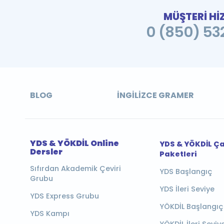
MÜŞTERİ Hİ
0 (850) 532
BLOG
İNGILIZCE GRAMER
YDS & YÖKDİL Online
YDS & YÖKDİL Ç
Dersler
Paketleri
Sıfırdan Akademik Çeviri
YDS Başlangıç
Grubu
YDS İleri Seviye
YDS Express Grubu
YÖKDİL Başlangıç
YDS Kampı