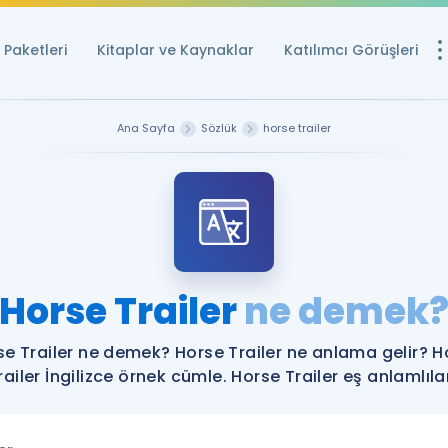
Paketleri
Kitaplar ve Kaynaklar
Katılımcı Görüşleri
Ücretsiz Kayna
Ana Sayfa
Sözlük
horse trailer
YDS ve YÖKDİL içi
Sözlük
İngilizce Sınavları
Puan Hesapla
Horse Trailer
ne demek
YDS ve YÖKDİL P
Remz
Rehberlik Aracı
se Trailer ne demek? Horse Trailer ne anlama gelir? H
YDS ve YÖKDİL'e H
railer İngilizce örnek cümle. Horse Trailer eş anlamlılar
ÖSYM Sınav Ta
Tüm ÖSYM Sınavl