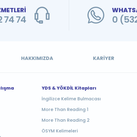
ZMETLERİ
WHATSA
 74 74
0 (53
HAKKIMIZDA
KARIYER
alışma
YDS & YÖKDİL Kitapları
İngilizce Kelime Bulmacası
More Than Reading 1
More Than Reading 2
ÖSYM Kelimeleri