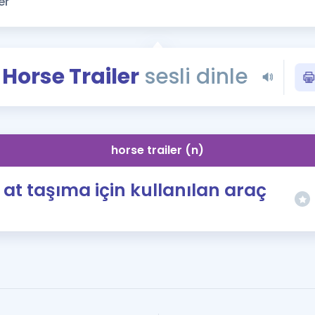
Kampanyalar
Eğitim ve Kitaplar
Blog
Horse Trailer
sesli dinle
YDS - YÖKDİL Tüm S
İngilizce Gram
İngilizce Gramer
horse trailer (n)
at taşıma için kullanılan araç