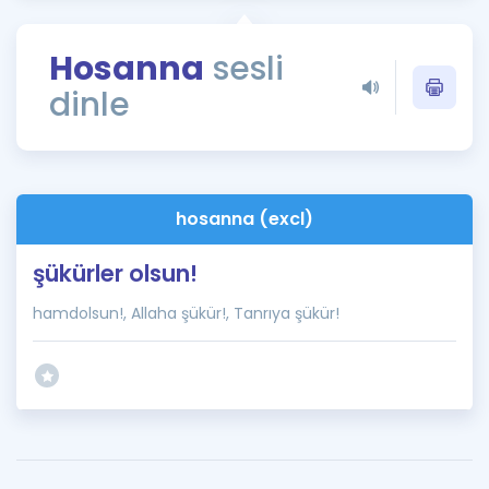
Puan Hesaplama
Hosanna
sesli
Rehberlik Aracı
dinle
ÖSYM Sınav Takvimi
Kampanyalar
Blog
hosanna (excl)
İngilizce Gramer
şükürler olsun!
hamdolsun!, Allaha şükür!, Tanrıya şükür!