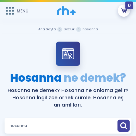
0
MENÜ
MENÜ
Üye Girişi
Ana Sayfa
Sözlük
hosanna
Online Dersler
Sepetin Şu An Boş.
Çalışma Paketleri
Remzi Hoca ile seni sınava hazırlayacak onlarca eğitim seni
bekliyor!
Kitaplar ve Kaynaklar
GİRİŞ YAP
Hosanna
ne demek?
Katılımcı Görüşleri
Şifremi Hatırlamıyorum
Hosanna ne demek? Hosanna ne anlama gelir?
Hosanna İngilizce örnek cümle. Hosanna eş
ÜYE DEĞİLİM
Faydalı Araçlar
anlamlıları.
Ücretsiz Kaynaklar
Blog
İngilizce Gramer
Hakkımızda
Kariyer
Sözlük
Soru & Cevap
İletişim