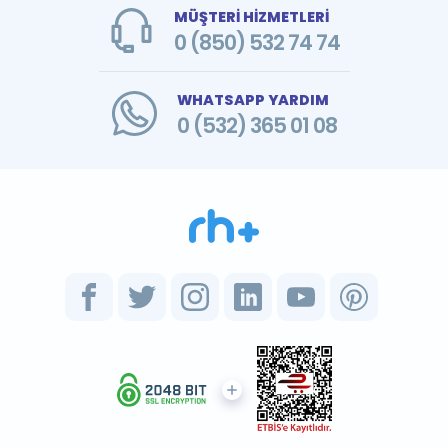
MÜŞTERİ HİZMETLERİ
0 (850) 532 74 74
WHATSAPP YARDIM
0 (532) 365 01 08