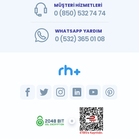
MÜŞTERİ HİZMETLERİ
0 (850) 532 74 74
WHATSAPP YARDIM
0 (532) 365 01 08