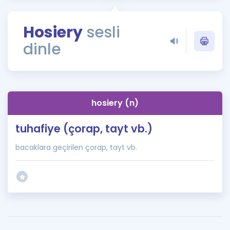
Puan Hesaplama
Hosiery
sesli
Rehberlik Aracı
dinle
ÖSYM Sınav Takvimi
Kampanyalar
Blog
hosiery (n)
İngilizce Gramer
tuhafiye (çorap, tayt vb.)
bacaklara geçirilen çorap, tayt vb.