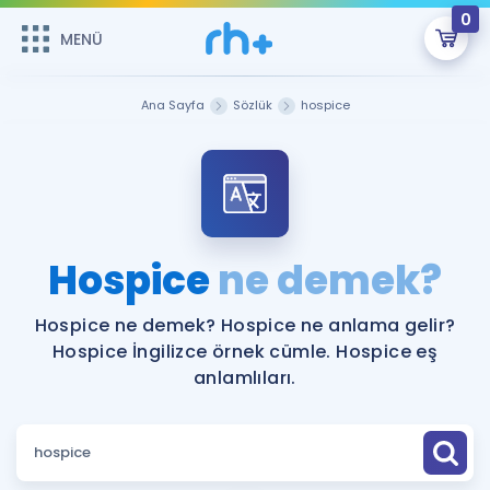
0
MENÜ
MENÜ
Üye Girişi
Ana Sayfa
Sözlük
hospice
Online Dersler
Sepetin Şu An Boş.
Çalışma Paketleri
Remzi Hoca ile seni sınava hazırlayacak onlarca eğitim seni
bekliyor!
Kitaplar ve Kaynaklar
GİRİŞ YAP
Hospice
ne demek?
Katılımcı Görüşleri
Şifremi Hatırlamıyorum
Hospice ne demek? Hospice ne anlama gelir?
Hospice İngilizce örnek cümle. Hospice eş
ÜYE DEĞİLİM
Faydalı Araçlar
anlamlıları.
Ücretsiz Kaynaklar
Blog
İngilizce Gramer
Hakkımızda
Kariyer
Sözlük
Soru & Cevap
İletişim