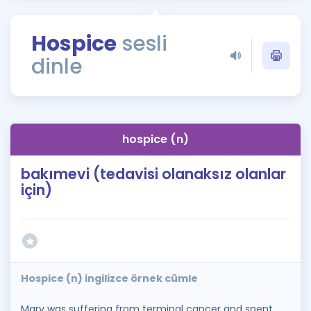
Puan Hesaplama
Hospice
sesli
Rehberlik Aracı
dinle
ÖSYM Sınav Takvimi
Kampanyalar
Blog
hospice (n)
İngilizce Gramer
bakımevi (tedavisi olanaksız olanlar
için)
Hospice (n) ingilizce örnek cümle
Mary was suffering from terminal cancer and spent