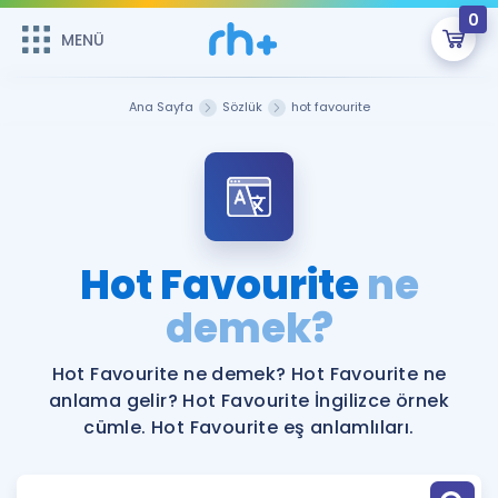
0
MENÜ
MENÜ
Üye Girişi
Ana Sayfa
Sözlük
hot favourite
Online Dersler
Sepetin Şu An Boş.
Çalışma Paketleri
Remzi Hoca ile seni sınava hazırlayacak onlarca eğitim seni
bekliyor!
Kitaplar ve Kaynaklar
GİRİŞ YAP
Hot Favourite
ne
Katılımcı Görüşleri
demek?
Şifremi Hatırlamıyorum
ÜYE DEĞİLİM
Faydalı Araçlar
Hot Favourite ne demek? Hot Favourite ne
anlama gelir? Hot Favourite İngilizce örnek
Ücretsiz Kaynaklar
Blog
İngilizce Gramer
cümle. Hot Favourite eş anlamlıları.
Hakkımızda
Kariyer
Sözlük
Soru & Cevap
İletişim