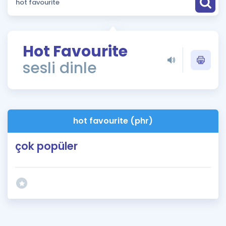
Puan Hesaplama
Rehberlik Aracı
Hot Favourite
ÖSYM Sınav Takvimi
sesli dinle
Kampanyalar
Blog
hot favourite (phr)
İngilizce Gramer
çok popüler