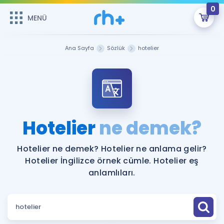
0
MENÜ
MENÜ
Üye Girişi
Ana Sayfa
Sözlük
hotelier
Online Dersler
Sepetin Şu An Boş.
Çalışma Paketleri
Remzi Hoca ile seni sınava hazırlayacak onlarca eğitim seni
bekliyor!
Kitaplar ve Kaynaklar
GİRİŞ YAP
Hotelier
ne demek?
Katılımcı Görüşleri
Şifremi Hatırlamıyorum
Hotelier ne demek? Hotelier ne anlama gelir?
Hotelier İngilizce örnek cümle. Hotelier eş
ÜYE DEĞİLİM
Faydalı Araçlar
anlamlıları.
Ücretsiz Kaynaklar
Blog
İngilizce Gramer
Hakkımızda
Kariyer
Sözlük
Soru & Cevap
İletişim