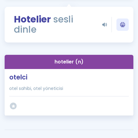
Puan Hesaplama
Hotelier
sesli
Rehberlik Aracı
dinle
ÖSYM Sınav Takvimi
Kampanyalar
Blog
hotelier (n)
İngilizce Gramer
otelci
otel sahibi, otel yöneticisi