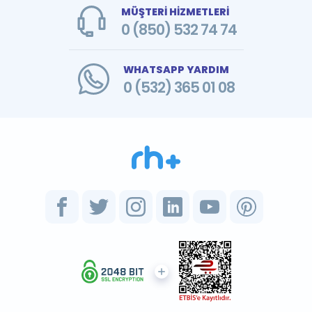
MÜŞTERİ HİZMETLERİ
0 (850) 532 74 74
WHATSAPP YARDIM
0 (532) 365 01 08